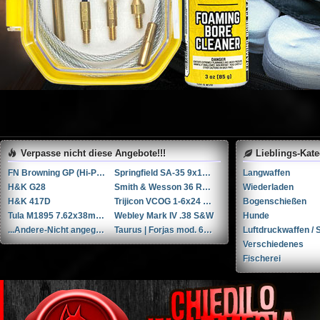
Verpasse nicht diese Angebote!!!
Lieblings-Kat
FN Browning GP (Hi-Power / GP35)
Springfield SA-35 9x19mm Parabellum/Luger/NATO
Langwaffen
H&K G28
Smith & Wesson 36 RB .38 Spl.
Wiederladen
H&K 417D
Trijicon VCOG 1-6x24 LED-Zielfernrohr mit Absehen für .223 Remington / 77 gr.
Bogenschießen
Tula M1895 7.62x38mmR / 7.62x38mm Nagant
Webley Mark IV .38 S&W
Hunde
...Andere-Nicht angegeben W+F Raketenpistole 1917/1934 kal. 34mm ...Andere/Nicht angegeben
Taurus | Forjas mod. 66 6'' .357 Magnum / 9x31mmR /.353 Casull
Luftdruckwaffen / S
Verschiedenes
Fischerei