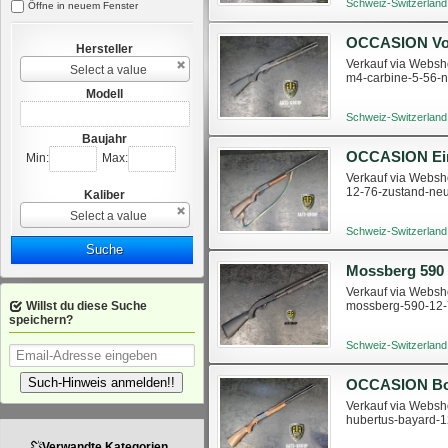
Schweiz-Switzerland
Öffne in neuem Fenster
Hersteller
Verkauf via Websho
Select a value
m4-carbine-5-56-
Modell
Schweiz-Switzerland
Baujahr
Min:
Max:
Verkauf via Websho
12-76-zustand-ne
Kaliber
Select a value
Schweiz-Switzerland
Suche
Mossberg 590
Verkauf via Websho
Willst du diese Suche
mossberg-590-12-
speichern?
Schweiz-Switzerland
Such-Hinweis anmelden!!
Verkauf via Websho
hubertus-bayard-
Verwandte Kategorien