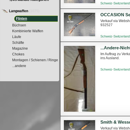
Schweiz-Switzerland
Langwaffen
(1075)
Flinten
Verkauf via Websho
932527
Büchsen
Kombinierte Waffen
Schweiz-Switzerland
Läufe
Schäfte
...Andere-Nic
Magazine
Im Auftrag zu Ver
Chokes
ins Ausland.
Montagen / Schienen / Ringe
...andere
Schweiz-Switzerland
Verkauf via Websho