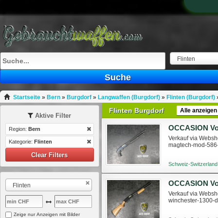
Flinten
Suche
Startseite
»
Bern
»
Burgdorf
»
Langwaffen (Burgdorf)
»
Flinten (Burgdorf)
Flinten Burgdorf
Alle anzeigen
Aktive Filter
Region:
Bern
Verkauf via Websho
Kategorie:
Flinten
magtech-mod-586
Clear Filters
Schweiz-Switzerland
Flinten
Verkauf via Websho
winchester-1300-
Zeige nur Anzeigen mit Bilder