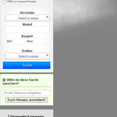
Öffne in neuem Fenster
Hersteller
Select a value
Modell
Baujahr
Min:
Max:
Kaliber
Select a value
Suche
Willst du diese Suche
speichern?
Such-Hinweis anmelden!!
Verwandte Kategorien