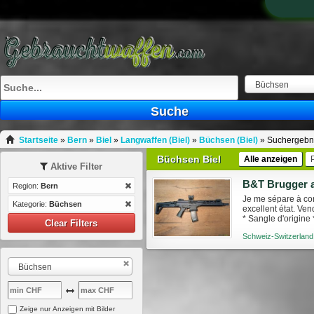
Büchsen
Suche
Startseite
»
Bern
»
Biel
»
Langwaffen (Biel)
»
Büchsen (Biel)
»
Suchergebn
Büchsen Biel
Alle anzeigen
Aktive Filter
Region:
Bern
Je me sépare à co
Kategorie:
Büchsen
excellent état. V
* Sangle d'origine 
Clear Filters
pliée l'arme mesure
Schweiz-Switzerland
Büchsen
Zeige nur Anzeigen mit Bilder