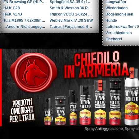
FN Browning GP (Hi-Power / GP35)
Springfield SA-35 9x19mm Parabellum/Luger/NATO
Langwaffen
H&K G28
Smith & Wesson 36 RB .38 Spl.
Wiederladen
H&K 417D
Trijicon VCOG 1-6x24 LED-Zielfernrohr mit Absehen für .223 Remington / 77 gr.
Bogenschießen
Tula M1895 7.62x38mmR / 7.62x38mm Nagant
Webley Mark IV .38 S&W
Hunde
...Andere-Nicht angegeben W+F Raketenpistole 1917/1934 kal. 34mm ...Andere/Nicht angegeben
Taurus | Forjas mod. 66 6'' .357 Magnum / 9x31mmR /.353 Casull
Luftdruckwaffen / S
Verschiedenes
Fischerei
Spray Antiaggressione
,
Spray a