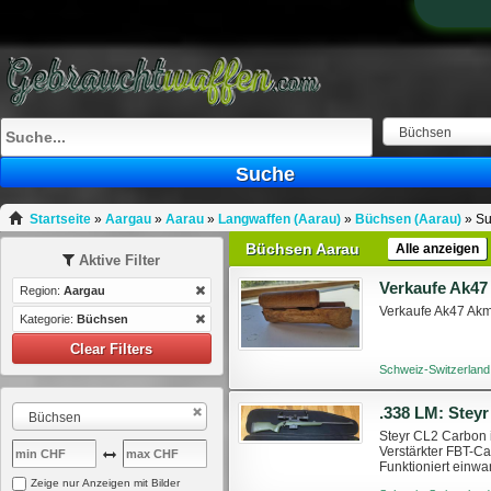
Büchsen
Suche
Startseite
»
Aargau
»
Aarau
»
Langwaffen (Aarau)
»
Büchsen (Aarau)
»
Su
Büchsen Aarau
Alle anzeigen
Aktive Filter
Verkaufe Ak47
Region:
Aargau
Verkaufe Ak47 Akm
Kategorie:
Büchsen
Clear Filters
Schweiz-Switzerland
.338 LM: Stey
Büchsen
Steyr CL2 Carbon 
Verstärkter FBT-Ca
Funktioniert einwa
dem schweren Lauf 
Zeige nur Anzeigen mit Bilder