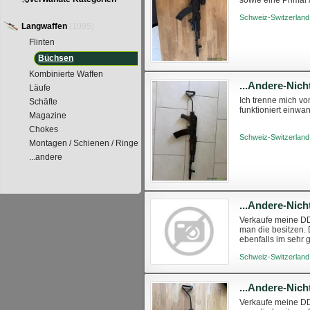
sowie eine Primar
Verkauf nur nach g
Schweiz-Switzerland
Langwaffen
(1095)
Flinten
Büchsen
Kombinierte Waffen
...Andere-Nic
Läufe
Ich trenne mich v
Schäfte
funktioniert einwa
Magazine
Chokes
Schweiz-Switzerland
Montagen / Schienen / Ringe
...andere
Verkaufe meine DDR
man die besitzen. D
ebenfalls im sehr 
Auch 300 Meter sind
Schweiz-Switzerland
Verkaufe meine DDR