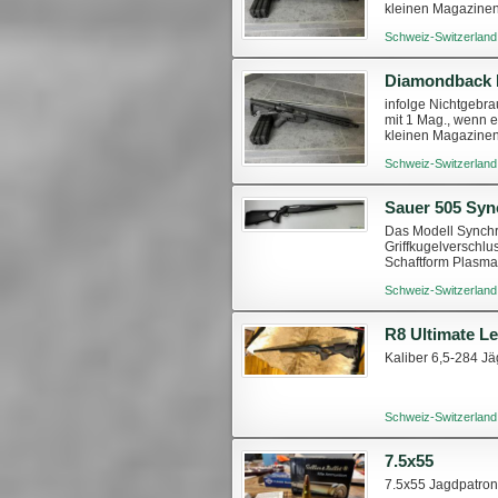
kleinen Magazinen
habe einige vorräti
Schweiz-Switzerland
infolge Nichtgebra
mit 1 Mag., wenn e
kleinen Magazinen
habe einige vorräti
Schweiz-Switzerland
Sauer 505 Syn
Das Modell Synchr
Griffkugelverschlu
Schaftform Plasma
aus schwarzem Poly
Schweiz-Switzerland
R8 Ultimate L
Kaliber 6,5-284 Jä
Schweiz-Switzerland
7.5x55
7.5x55 Jagdpatron