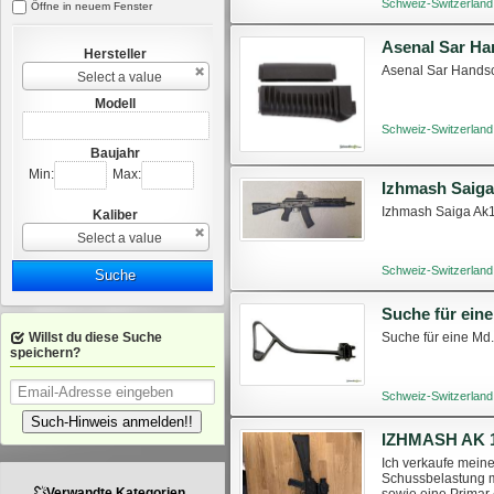
Schweiz-Switzerland
Öffne in neuem Fenster
Asenal Sar Ha
Hersteller
Asenal Sar Hands
Select a value
Modell
Schweiz-Switzerland
Baujahr
Min:
Max:
Izhmash Saig
Izhmash Saiga Ak1
Kaliber
Select a value
Schweiz-Switzerland
Suche
Suche für eine
Willst du diese Suche
Suche für eine Md.
speichern?
Schweiz-Switzerland
Such-Hinweis anmelden!!
IZHMASH AK 
Ich verkaufe meine
Schussbelastung 
Verwandte Kategorien