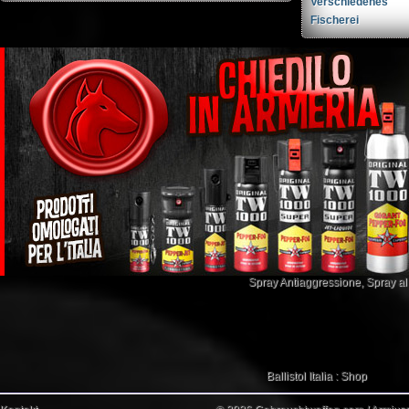
Verschiedenes
Fischerei
Spray Antiaggressione
,
Spray a
Ballistol Italia : Shop