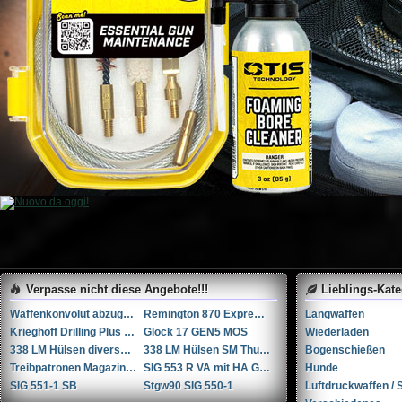
Verpasse nicht diese Angebote!!!
Lieblings-Kat
Waffenkonvolut abzugeben
Remington 870 Express Tactical 12
Langwaffen
Krieghoff Drilling Plus 7x65R / 20-76 / 222Rem
Glock 17 GEN5 MOS
Wiederladen
338 LM Hülsen diverse Hersteller
338 LM Hülsen SM Thun / RUAG Thun
Bogenschießen
Treibpatronen Magazin STGW 57
SIG 553 R VA mit HA Griffstück
Hunde
SIG 551-1 SB
Stgw90 SIG 550-1
Luftdruckwaffen / S