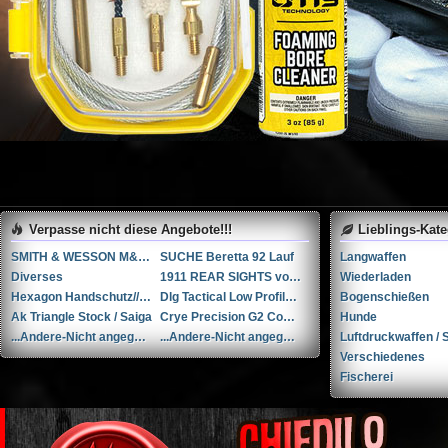
Verpasse nicht diese Angebote!!!
Lieblings-Kat
SMITH & WESSON M&P 9-M2.0 PERFORMANCE CENTER 5” Ported
SUCHE Beretta 92 Lauf
Langwaffen
Diverses
1911 REAR SIGHTS von NOVAK
Wiederladen
Hexagon Handschutz// AK / Saiga
Dlg Tactical Low Profile Folding Visier-Set // NEU in der Verpackung
Bogenschießen
Ak Triangle Stock / Saiga
Crye Precision G2 Combat Pants (30R)
Hunde
...Andere-Nicht angegeben Rohm mod. 17 .38 Special / 9x29mmR
...Andere-Nicht angegeben Liège cal. 12 12
Luftdruckwaffen / S
Verschiedenes
Fischerei