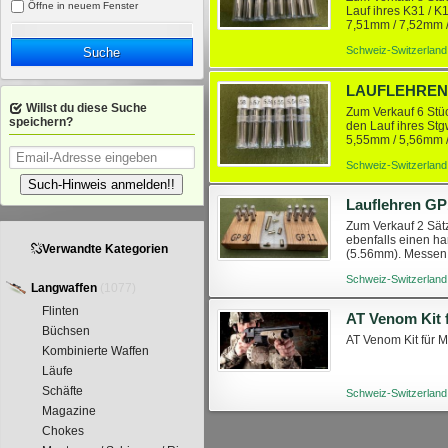
Öffne in neuem Fenster
Lauf ihres K31 / K
7,51mm / 7,52mm /
Gewinde und könne
Schweiz-Switzerland
Suche
Willst du diese Suche
Zum Verkauf 6 Stü
speichern?
den Lauf ihres Stg
5,55mm / 5,56mm 
herkömmlichen Putz
Schweiz-Switzerland
Such-Hinweis anmelden!!
Lauflehren GP
Zum Verkauf 2 Sät
ebenfalls einen h
Verwandte Kategorien
(5.56mm). Messen 
Lieferumfang sind 
Schweiz-Switzerland
Langwaffen
(1077)
Flinten
Büchsen
AT Venom Kit für 
Kombinierte Waffen
Läufe
Schäfte
Schweiz-Switzerland
Magazine
Chokes