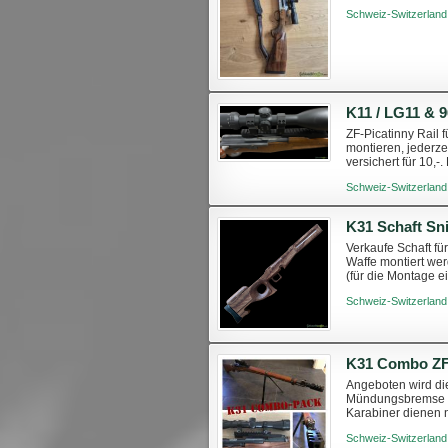
Schweiz-Switzerland
K11 / LG11 & 9
ZF-Picatinny Rail
montieren, jederze
versichert für 10,-
TWINT-Zahlung mö
Schweiz-Switzerland
K31 Schaft Sn
Verkaufe Schaft fü
Waffe montiert wer
(für die Montage e
300,- Es handelt si
Schweiz-Switzerland
K31 Combo ZF
Angeboten wird die
Mündungsbremse St
Karabiner dienen 
Schweiz-Switzerland