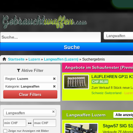
Langwaffen
Suche
Startseite
»
Luzern
»
Langwaffen (Luzern)
»
Suchergebnis
Angebote im Schaufenster (Prem
Aktive Filter
LAUFLEHREN GP11 K31 
Region:
Luzern
CHF 80,00
Kategorie:
Langwaffen
Schweiz-Switzerland ·
Luzer
Clear Filters
Langwaffen
Langwaffen Luzern
Alle anzei
Stgw57 SIG 51
Zeige nur Anzeigen mit Bilder
Verkaufe ZF-Monta