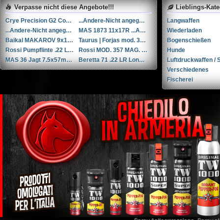
Verpasse nicht diese Angebote!!!
Lieblings-Kat
Crye Precision G2 Combat Pants (30R)
...Andere-Nicht angegeben Rohm mod. 17 .38 Special / 9x29mmR
Langwaffen
...Andere-Nicht angegeben Liège cal. 12 12
MAS 1873 11x17R ...Andere/Nicht angegeben
Wiederladen
Baikal MAKAROV 9x18mm Makarov
Taurus | Forjas mod. 38 .38 Special / 9x29mmR
Bogenschießen
Rossi Pumpflinte .22 Long Rifle
Rossi MOD. 357 MAG. ...Andere
Hunde
MAS 36 Jagt 7.5x57mm MAS-1924 /7.5x54mm MAS-1929
Beretta 71 .22 LR Long Rifle
Luftdruckwaffen / S
Verschiedenes
Fischerei