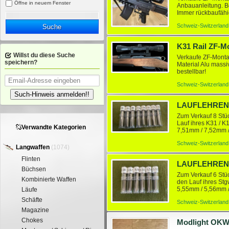
Öffne in neuem Fenster
Anbauanleitung. B
Immer rückbaufähig.
Schweiz-Switzerland
Suche
K31 Rail ZF-
Willst du diese Suche
Verkaufe ZF-Montag
speichern?
Material Alu massi
bestellbar!
Schweiz-Switzerland
Such-Hinweis anmelden!!
Zum Verkauf 8 Stü
Lauf ihres K31 / K
Verwandte Kategorien
7,51mm / 7,52mm /
Gewinde und könne
Schweiz-Switzerland
Langwaffen
(1074)
Flinten
Büchsen
Zum Verkauf 6 Stü
Kombinierte Waffen
den Lauf ihres Stg
5,55mm / 5,56mm 
Läufe
herkömmlichen Putz
Schäfte
Schweiz-Switzerland
Magazine
Chokes