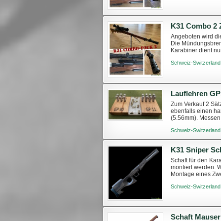
K31 Combo 2 
Angeboten wird die
Die Mündungsbrems
Karabiner dient nu
Schweiz-Switzerland
Lauflehren GP
Zum Verkauf 2 Sät
ebenfalls einen h
(5.56mm). Messen 
Lieferumfang sind 
Schweiz-Switzerland
K31 Sniper Sc
Schaft für den Kar
montiert werden. W
Montage eines Zwe
passenden ZF-Sch
Schweiz-Switzerland
Schaft Mause