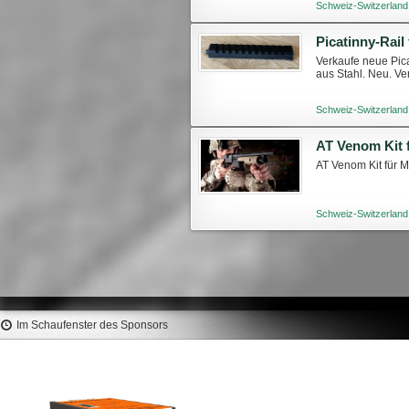
Schweiz-Switzerland
Verkaufe neue Pica
aus Stahl. Neu. Ve
Schweiz-Switzerland
AT Venom Kit für 
Schweiz-Switzerland
Im Schaufenster des Sponsors
HORNADY Palle A-Tip Match
SIERRA Palle MatchKing
308" 250gr #3092 (100pz)
135gr HPBT #1833 (100
161,7 €
90 €