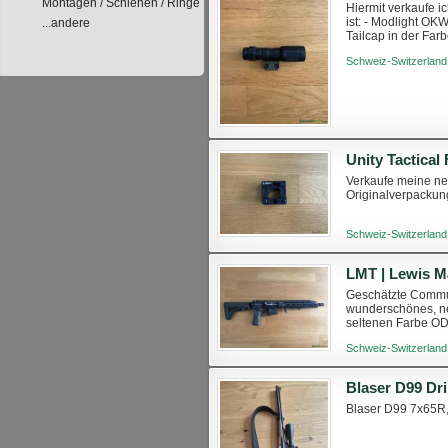
Montagen / Schienen / Ringe
Hiermit verkaufe 
ist: - Modlight O
...andere
Tailcap in der Fa
OD-Green Neuprei
Schweiz-Switzerland
Unity Tactical
Verkaufe meine ne
Originalverpackun
Schweiz-Switzerland
Geschätzte Communi
wunderschönes, n
seltenen Farbe OD
ungebraucht. Das 
Schweiz-Switzerland
Blaser D99 Dri
Blaser D99 7x65R, 