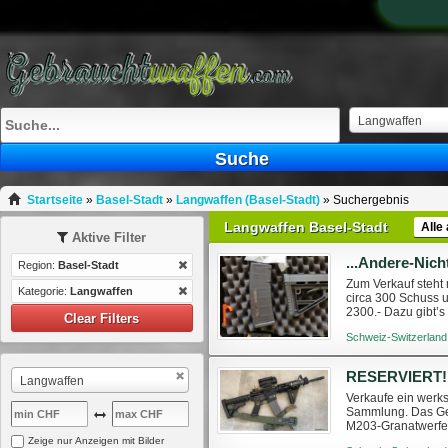
Langwaffen
Suche
Startseite
»
Basel-Stadt
»
Langwaffen (Basel-Stadt)
»
Suchergebnis
Langwaffen Basel-Stadt
Alle
Aktive Filter
Region:
Basel-Stadt
Zum Verkauf steht
Kategorie:
Langwaffen
circa 300 Schuss 
2300.- Dazu gibt’s
Clear Filters
gültigem WES oder
Schweiz-Switzerland
Langwaffen
Verkaufe ein werk
Sammlung. Das Gew
M203-Granatwerfer
-Markierungen in e
Zeige nur Anzeigen mit Bilder