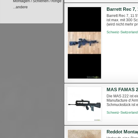
Montagen / Schienen / Ringe
...andere
Barrett Rec 7
Barrett Rec 7, 11.
ist max. mit 300 S
(wird nicht mehr p
Eotech G33, 3x Ma.
Schweiz-Switzerland
MAS FAMAS 2
Die MAS 222 ist ei
Manufacture d’Arm
Schmuckstück ist e
verwandelten ein l
Schweiz-Switzerland
Reddot Montag