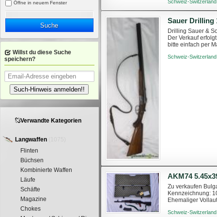
Schweiz-Switzerland
Öffne in neuem Fenster
Sauer Drilling 
Suche
Drilling Sauer & S
Der Verkauf erfolg
bitte einfach per 
Willst du diese Suche
Schweiz-Switzerland
speichern?
Such-Hinweis anmelden!!
Verwandte Kategorien
Langwaffen
(1075)
Flinten
Büchsen
Kombinierte Waffen
AKM74 5.45x
Läufe
Zu verkaufen Bulg
Schäfte
Kennzeichnung: 10
Magazine
Ehemaliger Vollaut
neuwertigem Origin
Chokes
Schweiz-Switzerland