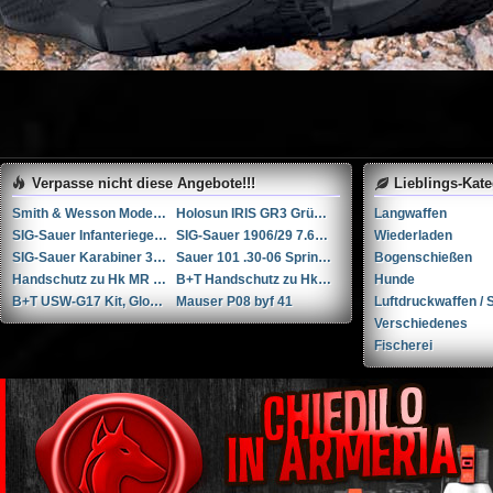
Verpasse nicht diese Angebote!!!
Lieblings-Kat
Smith & Wesson Modell 60 .357 Super Magnum
Holosun IRIS GR3 Grünlaser-Zielmodul mit sichtbarem/IR-Laser und Illuminator
Langwaffen
SIG-Sauer Infanteriegewehr 96/11 .22 Long Rifle
SIG-Sauer 1906/29 7.65x22mm Parabellum / 7.65x22mm Luger /.30 Luger
Wiederladen
SIG-Sauer Karabiner 31 7.5x55mm Schmidt Rubin
Sauer 101 .30-06 Springfield
Bogenschießen
Handschutz zu Hk MR .308
B+T Handschutz zu Hk MR 223
Hunde
B+T USW-G17 Kit, Glock 17
Mauser P08 byf 41
Luftdruckwaffen / S
Verschiedenes
Fischerei