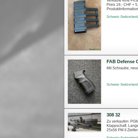
Verkaufe eine Pica
Preis 19,- CHF + 
Produktinformation
1,9' Länge mit 5 Slo
Schweiz-Switzerland
FAB Defense G
Mit Schraube, neuw
Schweiz-Switzerland
308 32
Zu verkaufen: PGM
Klappschaft. Lang
25x56 PM II Zielfe
338 LM. Interventi
Schweiz-Switzerland