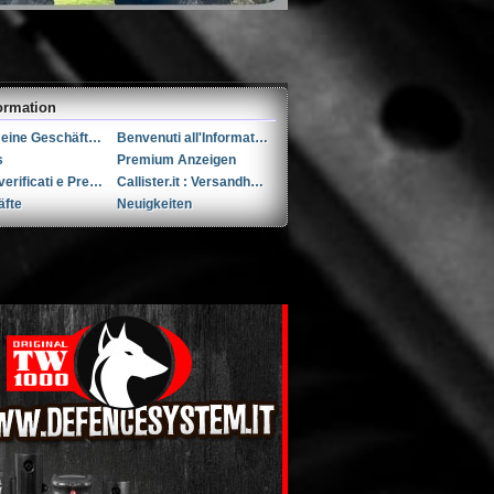
ormation
Allgemeine Geschäftsbedingungen (AGB)s
Benvenuti all'Informativa sulla Privacy
s
Premium Anzeigen
Utenti verificati e Premium
Callister.it : Versandhandel seit 2002
äfte
Neuigkeiten