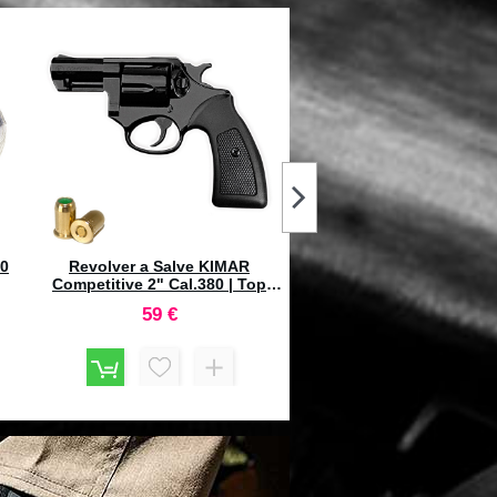
Pistola a Salve KIMAR PPK Lady-
Pobjeda Technology Cart
K Cal.8 Top Firing Nera
Salve VICTORY Cal. 8mm
pezzi
75 €
12,5 €