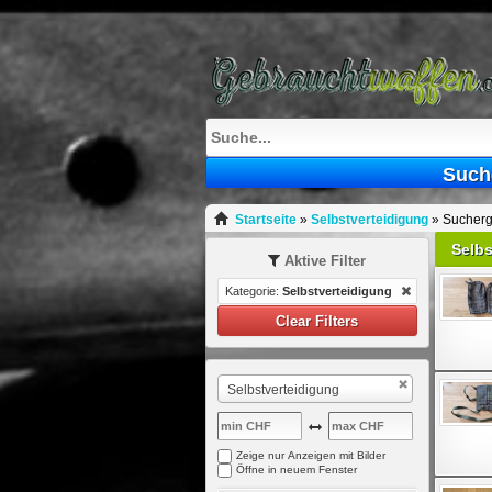
Such
Startseite
»
Selbstverteidigung
»
Sucherg
Selbs
Aktive Filter
Kategorie:
Selbstverteidigung
Clear Filters
Selbstverteidigung
Zeige nur Anzeigen mit Bilder
Öffne in neuem Fenster