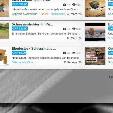
Direct Action Spitfire MK...
Ba
CHF 350,00
CH
4x
61x
Ich verkaufe meinen neuen und ungebrauchten Direct Action Sp...
Sch
Schweiz-Switzerland ·
Luzern ·
Rothenburg ·
30 März '26
Sch
Schiessinstruktor für Pri...
Ebe
CHF 120,00
CH
1x
80x
Erfahrener Schütze (Behörden, dynamischer Schiesssport) biet...
08 März '26
Sele
Eberlestock Schiessmatte ...
Op
CHF 80,00
CH
3x
42x
Neue NICHT benutzte Schiessunterlage von Eberlestock. Die le...
Neu
Seleziona la Città... ·
22 Februar '26
Sch
Ge