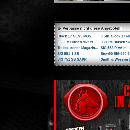
Verpasse nicht diese Angebote!!!
Glock 17 GEN5 MOS
338 LM Hülsen diverse Hersteller
Treibpatronen Magazin STGW 57
SIG 551-1 SB
Stgw90 SIG 550-1
SIG 751 SB SAPR