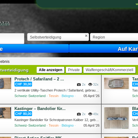
Selbstverteidigung
Region
e
Auf Kar
ebnis
tverteidigung
Alle anzeigen
Private
Waffengeschäft/Kommerziell
Protech / Safariland – 2 ...
Ta
CHF 30,00
CH
2x
32x
2 vertikale Utility-Taschen Protech / Safariland, gebraucht ...
Schweiz-Switzerland ·
Tessin ·
Bidogno ·
05 April '26
Sch
Kastinger – Bandolier für...
Bla
CHF 80,00
CH
2x
49x
Kastinger Bandolier für Schrotpatronen Kaliber 12, gebraucht...
Schweiz-Switzerland ·
Tessin ·
Bidogno ·
05 April '26
Sch