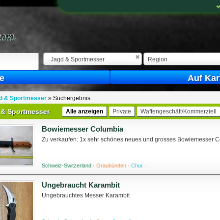
Jagd & Sportmesser
Region
e
Auf Kar
d & Sportmesser
»
Suchergebnis
 & Sportmesser
Alle anzeigen
Private
Waffengeschäft/Kommerziell
Bowiemesser Columbia
Zu verkaufen: 1x sehr schönes neues und grosses Bowiemesser Colu
Schweiz-Switzerland ·
Graubünden ·
Chur ·
Ungebraucht Karambit
Ungebrauchtes Messer Karambit