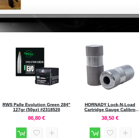
RCBS Pro Chucker 7-Station
BARRETT Palle 416" 446gr So
Shell Plate n°2 #88950
Copper Cutting Edge Turne
Monolithic 14450
104,70 €
245,00 €