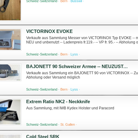
Schweiz-Switzerland ·
Bern ·
Busswil ·
VICTORINOX EVOKE
Verkaufe aus Sammlung Messer von VICTORINOX Typ EVOKE -- mit 
NEU und unbenutzt -- Ladenpreis fr.119.- -- VP fr. 95.- -- Abholung
Schweiz-Switzerland ·
Bern ·
Lyss ·
BAJONETT 90 Schweizer Armee -- NEUZUSTAND
Verkaufe aus Sammlung ein BAJONETT 90 von VICTORINOX -- Zusta
Abholung oder Versand möglich
Schweiz-Switzerland ·
Bern ·
Lyss ·
Extrem Ratio NK2 - Neckknife
Aus Sammlung, mit IWB Kydex Holster und Paracord
Schweiz-Switzerland ·
St. Gallen ·
Cold Steel SRK