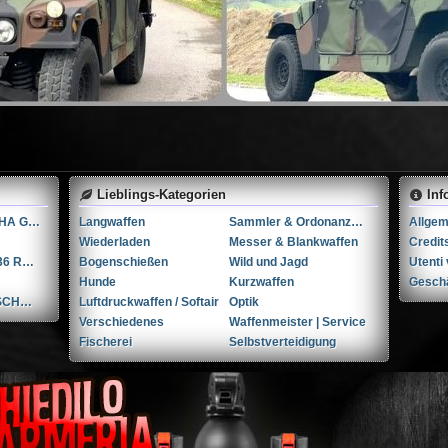
Lieblings-Kategorien
Inf
SIG 553 R VA mit HA Griffstück
Langwaffen
Sammler & Ordonanzwaffen
Wiederladen
Messer & Blankwaffen
Credit
Smith & Wesson 36 RB .38 Spl.
Bogenschießen
Wild und Jagd
Hunde
Kurzwaffen
Gesch
BERETTA BM59 SCHNELLFEUER GEWEHR
Luftdruckwaffen / Softair
Optik
Verschiedenes
Waffenmeister | Service
Fischerei
Selbstverteidigung