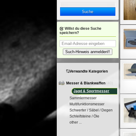
Suche
Willst du diese Suche
speichern?
Such-Hinweis anmelden!!
Verwandte Kategorien
Messer & Blankwaffen
(40)
Jagd & Sportmesser
Sammlermesser
Multifunktionsmesser
Schwerter / Säbel / Degen
Schleifsteine / Öle
other ...