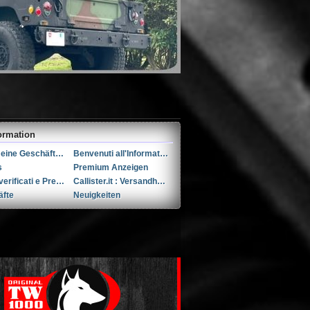
ormation
Allgemeine Geschäftsbedingungen (AGB)s
Benvenuti all'Informativa sulla Privacy
s
Premium Anzeigen
Utenti verificati e Premium
Callister.it : Versandhandel seit 2002
äfte
Neuigkeiten