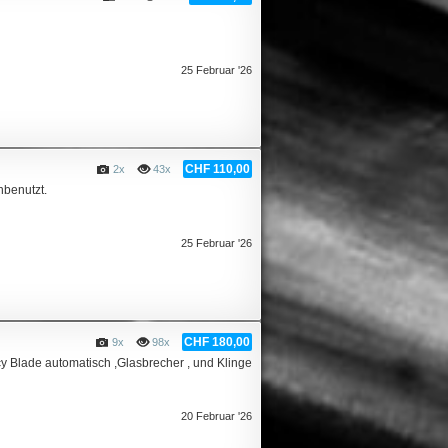
25 Februar '26
CHF 110,00
2x
43x
nbenutzt.
25 Februar '26
CHF 180,00
9x
98x
Blade automatisch ,Glasbrecher , und Klinge
20 Februar '26