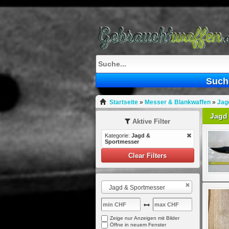
Such
Startseite
»
Messer & Blankwaffen
»
Jag
Jagd
Aktive Filter
Kategorie:
Jagd &
Sportmesser
Clear Filters
Jagd & Sportmesser
Zeige nur Anzeigen mit Bilder
Öffne in neuem Fenster