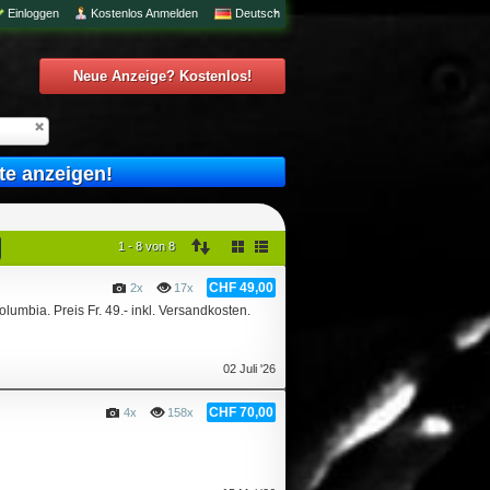
Einloggen
Kostenlos Anmelden
Deutsch
Neue Anzeige? Kostenlos!
te anzeigen!
1 - 8 von 8
CHF 49,00
2x
17x
mbia. Preis Fr. 49.- inkl. Versandkosten.
02 Juli '26
CHF 70,00
4x
158x