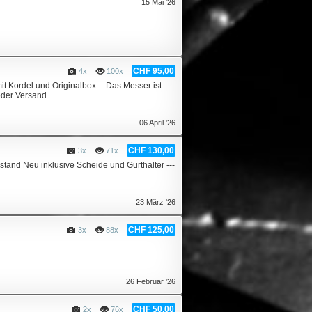
15 Mai '26
CHF 95,00
4x
100x
Kordel und Originalbox -- Das Messer ist
 oder Versand
06 April '26
CHF 130,00
3x
71x
nd Neu inklusive Scheide und Gurthalter ---
23 März '26
CHF 125,00
3x
88x
26 Februar '26
CHF 50,00
2x
76x