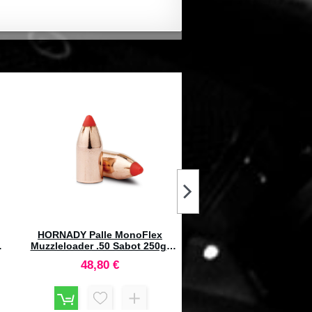
lid
FOX Palle Classic Hunter 5.6mm
HORNADY Palle Interlock
d
(.224) 55gr (50pz)
200gr SP #3510 (100p
47,60 €
108,20 €