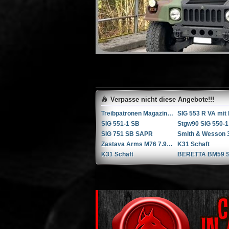
Verpasse nicht diese Angebote!!!
Treibpatronen Magazin STGW 57
SIG 551-1 SB
Stgw90 SIG 550-1
SIG 751 SB SAPR
Zastava Arms M76 7.92x57mm Mauser / 8mm Mauser / 8x57 JS
K31 Schaft
K31 Schaft