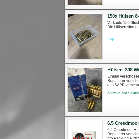
150x Hülsen 8
Verkaufe 150 Stüc
Die Hülsen sind u
Visp ·
Hülsen .308 W
Einmal verschossen
Repetierer verscho
aus SAPR verschos
Schweiz-Switzerland
6.5 Creedmoo
6.5 Creedmoor Hor
Repetierer versch
pro Packung a 20 