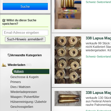
Schweiz-Switzerland
Suche
Willst du diese Suche
speichern?
338 Lapua Ma
Such-Hinweis anmelden!!
verkaufe 99 Stück
nicht Kalibriert 
wiedergeladen. Kö
Verwandte Kategorien
Schweiz-Switzerland
Wiederladen
(83)
Hülsen
Geschosse & Kugeln
Primers
Dies / Matrizen
Wiederladepressen
338 Lapua Ma
Waagen / Pulverfüller
verkaufe 130 Stüc
aus Federal Ameri
Hülsenreinigung / Zubehör
rauhe Patronenlage
Geschossgießen
dadurch nicht beein
Schweiz-Switzerland