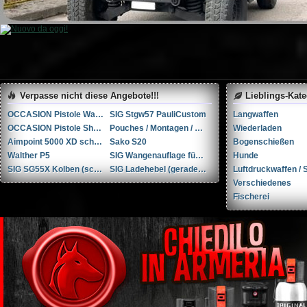
Verpasse nicht diese Angebote!!!
Lieblings-Kat
OCCASION Pistole Walther Q5 Match SF 9mm Para - Zustand 1
SIG Stgw57 PauliCustom
Langwaffen
OCCASION Pistole Shadow Systems MR920 Foundation OR 4" 9mm Para - Zustand 1
Pouches / Montagen / Holster / Rail-Covers / etc.
Wiederladen
Aimpoint 5000 XD schwarz 3MOA
Sako S20
Bogenschießen
Walther P5
SIG Wangenauflage für SG55X Kolben (schwarz)
Hunde
SIG SG55X Kolben (schwarz)
SIG Ladehebel (gerade) für SG55X
Luftdruckwaffen / S
Verschiedenes
Fischerei