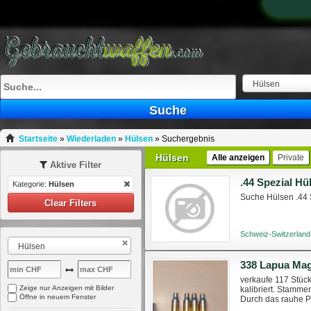
Hülsen
Suche
Startseite
»
Wiederladen
»
Hülsen
»
Suchergebnis
Hülsen
Alle anzeigen
Private
Aktive Filter
.44 Spezial Hü
Kategorie:
Hülsen
Suche Hülsen .44 
Clear Filters
Schweiz-Switzerland
Hülsen
338 Lapua Ma
verkaufe 117 Stüc
Zeige nur Anzeigen mit Bilder
kalibriert. Stamm
Öffne in neuem Fenster
Durch das rauhe P
aus. Die Funktional