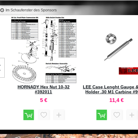
Im Schaufenster des Sponsors
HORNADY Pusher Tip Cam Rod
HORNADY Spring Torsion
Ap Case Feeder #398371
#398288
7,2 €
6,6 €
ll
um