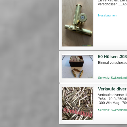
Zu verkaufen: Etw
verschossen…. Ab
Nussbaumen ·
50 Hülsen .30
Einmal verschossen
Schweiz-Switzerland
Verkaufe dive
Verkaufe diverse H
7x64 - 70 Fr/250st
.300 Win Mag - 70s
90stk, 25 Fr 5.6x...
Schweiz-Switzerland