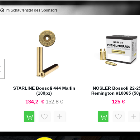
Im Schaufenster des Sponsors
REMINGTON Bossoli 204 Ruger
STARLINE Bossoli 9mm Co
(100pz)
380 ACP (100pz)
67,9 €
41,4 €