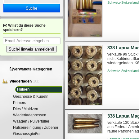
Schweiz-Switzerland
Suche
Willst du diese Suche
speichern?
338 Lapua Ma
Such-Hinweis anmelden!!
verkaufe 99 Stück
nicht Kalibriert 
wiedergeladen. Kö
Verwandte Kategorien
Schweiz-Switzerland
Wiederladen
(83)
Hülsen
Geschosse & Kugeln
Primers
Dies / Matrizen
Wiederladepressen
338 Lapua Ma
Waagen / Pulverfüller
verkaufe 130 Stüc
aus Federal Ameri
Hülsenreinigung / Zubehör
rauhe Patronenlage
Geschossgießen
dadurch nicht beein
Schweiz-Switzerland