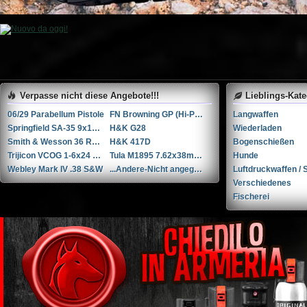
Verpasse nicht diese Angebote!!!
Lieblings-Kat
06/29 Parabellum Pistole
FN Browning GP (Hi-Power / GP35)
Langwaffen
Springfield SA-35 9x19mm Parabellum/Luger/NATO
H&K G28
Wiederladen
Smith & Wesson 36 RB .38 Spl.
H&K 417D
Bogenschießen
Trijicon VCOG 1-6x24 LED-Zielfernrohr mit Absehen für .223 Remington / 77 gr.
Tula M1895 7.62x38mmR / 7.62x38mm Nagant
Hunde
Webley Mark IV .38 S&W
...Andere-Nicht angegeben W+F Raketenpistole 1917/1934 kal. 34mm ...Andere/Nicht angegeben
Luftdruckwaffen / S
Verschiedenes
Fischerei