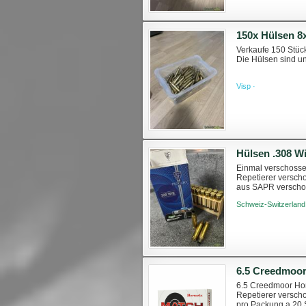
150x Hülsen 8
Verkaufe 150 Stüc
Die Hülsen sind u
Visp ·
Hülsen .308 W
Einmal verschossen
Repetierer verscho
aus SAPR verschos
Schweiz-Switzerland
6.5 Creedmoo
6.5 Creedmoor Hor
Repetierer versch
pro Packung a 20 