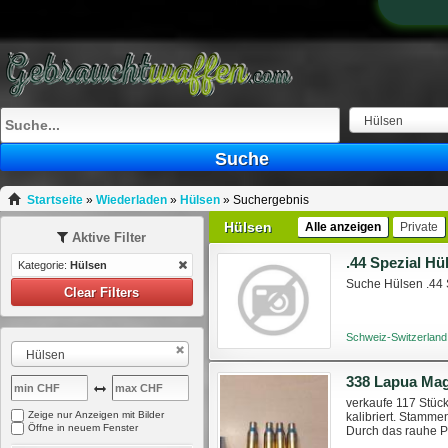
Hülsen
Suche
Startseite
»
Wiederladen
»
Hülsen
»
Suchergebnis
Hülsen
Alle anzeigen
Private
Aktive Filter
.44 Spezial Hü
Kategorie:
Hülsen
Suche Hülsen .44 
Clear Filters
Schweiz-Switzerland
Hülsen
338 Lapua Ma
verkaufe 117 Stüc
Zeige nur Anzeigen mit Bilder
kalibriert. Stamm
Öffne in neuem Fenster
Durch das rauhe P
aus. Die Funktional