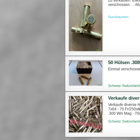
Zu verkaufen: Etw
verschossen…. Ab
Nussbaumen ·
50 Hülsen .30
Einmal verschossen
Schweiz-Switzerland
Verkaufe dive
Verkaufe diverse H
7x64 - 70 Fr/250st
.300 Win Mag - 70s
90stk, 25 Fr 5.6x...
Schweiz-Switzerland