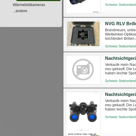
mehr hergestellt, is
Schweiz-Switzerland
Wärmebildkameras
...andere
NVG RLV Brill
Brandneues, unben
Weitwinkel-Optikse
leichtesten Brille
Schweiz-Switzerland
Verkaufe mein Nac
neu gekauft. Die 
haben leichte Spo
muss ich sagen, da
Schweiz-Switzerland
Verkaufe mein Nac
neu gekauft. Die 
haben leichte Spo
muss ich sagen, da
Schweiz-Switzerland