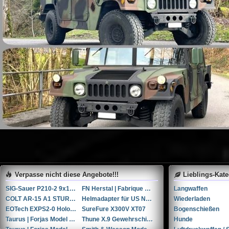
Verpasse nicht diese Angebote!!!
Lieblings-Kat
SIG-Sauer P210-2 9x19mm Parabellum/Luger/NATO
FN Herstal | Fabrique Nationale HiPower 9x19mm Parabellum/Luger/NATO
Langwaffen
COLT AR-15 A1 STURMGEWEHR (Vollautomat)
Helmadapter für US Navy HGU-68/P und JHMCS Nachtsichtgeräte
Wiederladen
EOTech EXPS2-0 Holografisches Visier und 3x Vortex Vergrößerungsglas
SureFure X300V XT07
Bogenschießen
Taurus | Forjas Model Raging Bull cal. 454Casull
Thune X.9 Gewehrschiessschuhe (42)
Hunde