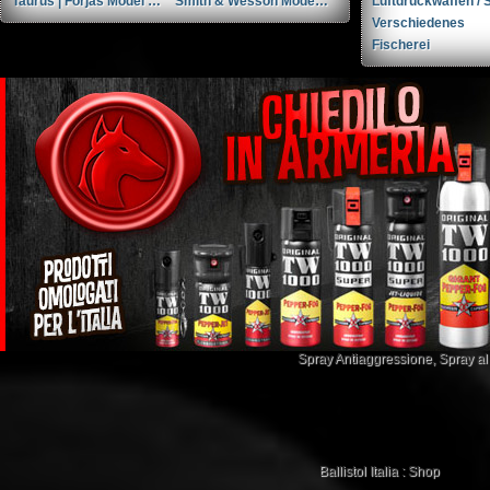
Taurus | Forjas Model 85S cal. .38spl
Smith & Wesson Model M&P9 Shield cal. 9mmP
Luftdruckwaffen / S
Verschiedenes
Fischerei
Spray Antiaggressione
,
Spray a
Ballistol Italia : Shop