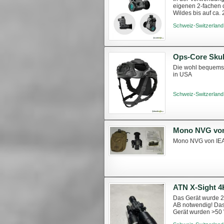
eigenen 2-fachen o
Wildes bis auf ca.
Generation Großes 
Schweiz-Switzerland
Ops-Core Sku
Die wohl bequemst
in USA
Schweiz-Switzerland
Mono NVG vo
Mono NVG von IEA 
ATN X-Sight 4K
Das Gerät wurde 2
AB notwendig! Das 
Gerät wurden >50 
Ansprechen hervor