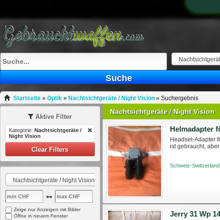
Nachtsichtgeräte
Suche
Startseite
»
Optik
»
Nachtsichtgeräte / Night Vision
»
Suchergebnis
Nachtsichtgeräte / Night Vision
Aktive Filter
Kategorie:
Nachtsichtgeräte /
Night Vision
Headset-Adapter f
ist gebraucht, abe
Clear Filters
Schweiz-Switzerland
Nachtsichtgeräte / Night Vision
Zeige nur Anzeigen mit Bilder
Öffne in neuem Fenster