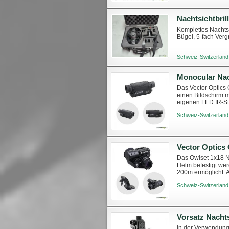
Nachtsichtbril
Komplettes Nachts
Bügel, 5-fach Verg
Schweiz-Switzerland
Monocular Nac
Das Vector Optics 
einen Bildschirm 
eigenen LED IR-St
Vergrößerung: 5x Di
Schweiz-Switzerland
Das Owlset 1x18 Ni
Helm befestigt wer
200m ermöglicht. A
um Fotos und Vide
Schweiz-Switzerland
Vorsatz Nachts
In der Verwendung,