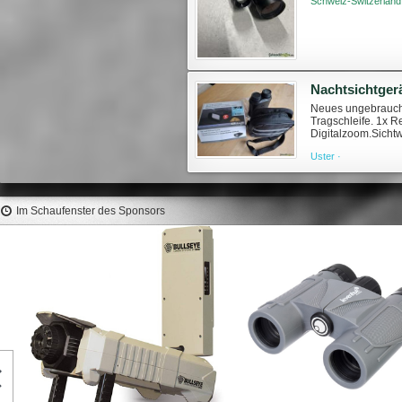
Schweiz-Switzerland
Nachtsichtger
Neues ungebraucht
Tragschleife. 1x 
Digitalzoom.Sichtw
und PC-Übertragun
Uster ·
Im Schaufenster des Sponsors