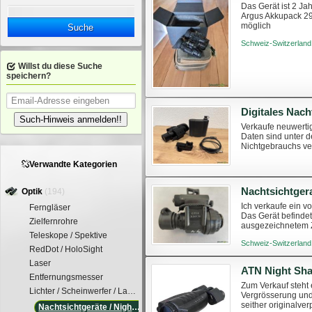
Das Gerät ist 2 Ja
Argus Akkupack 29
möglich
Suche
Schweiz-Switzerland
Willst du diese Suche
speichern?
Digitales Nach
Such-Hinweis anmelden!!
Verkaufe neuwerti
Daten sind unter d
Nichtgebrauchs ve
werden. Nach Absp
Verwandte Kategorien
Nachtsichtger
Optik
(194)
Ich verkaufe ein v
Ferngläser
Das Gerät befindet
Zielfernrohre
ausgezeichnetem Z
Objektivschutzkapp
Teleskope / Spektive
Schweiz-Switzerland
RedDot / HoloSight
Laser
Entfernungsmesser
Zum Verkauf steht 
Lichter / Scheinwerfer / Lampen
Vergrösserung und 
seither originalver
Nachtsichtgeräte / Night Vision