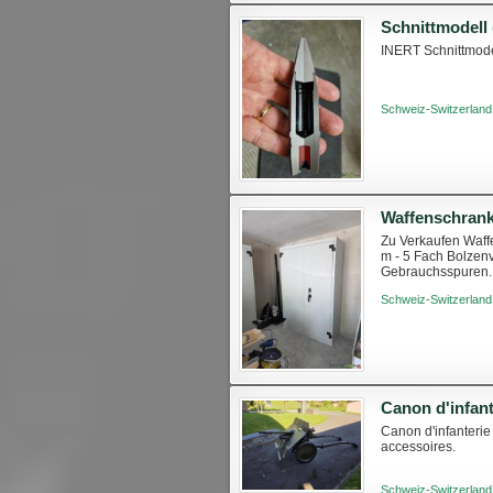
Schnittmodell
INERT Schnittmodel
Schweiz-Switzerland
Waffenschran
Zu Verkaufen Waffe
m - 5 Fach Bolzenv
Gebrauchsspuren. 
Schweiz-Switzerland
Canon d'infanterie 
accessoires.
Schweiz-Switzerland