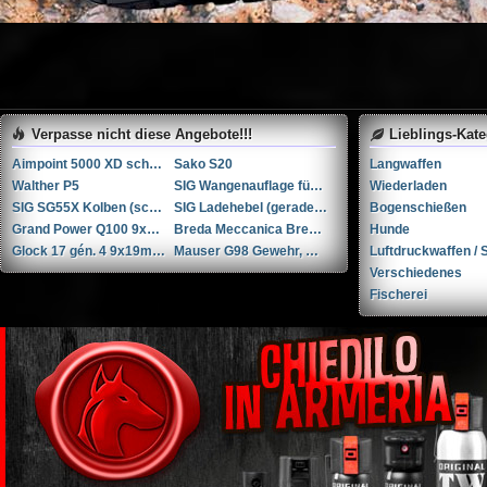
Verpasse nicht diese Angebote!!!
Lieblings-Kat
Aimpoint 5000 XD schwarz 3MOA
Sako S20
Langwaffen
Walther P5
SIG Wangenauflage für SG55X Kolben (schwarz)
Wiederladen
SIG SG55X Kolben (schwarz)
SIG Ladehebel (gerade) für SG55X
Bogenschießen
Grand Power Q100 9x19mm
Breda Meccanica Bresciana (BMB) BREN Mk II .30-06 Springfield
Hunde
Glock 17 gén. 4 9x19mm Parabellum/Luger/NATO
Mauser G98 Gewehr, Kaliber 8x57 JS
Luftdruckwaffen / S
Verschiedenes
Fischerei