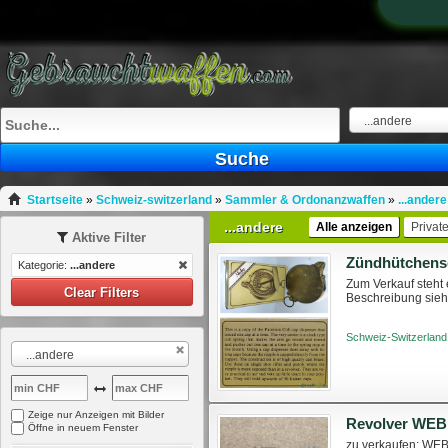
...andere
Suche
Startseite
»
Schweiz-switzerland
»
Sammler & Ordonanzwaffen
»
...andere
...andere
Alle anzeigen
Privat
Aktive Filter
Zündhütchense
Kategorie:
...andere
Zum Verkauf steht 
Clear Filters
Beschreibung sieht
Schweiz-Switzerland
...andere
Zeige nur Anzeigen mit Bilder
Revolver WEBL
Öffne in neuem Fenster
zu verkaufen: WEB