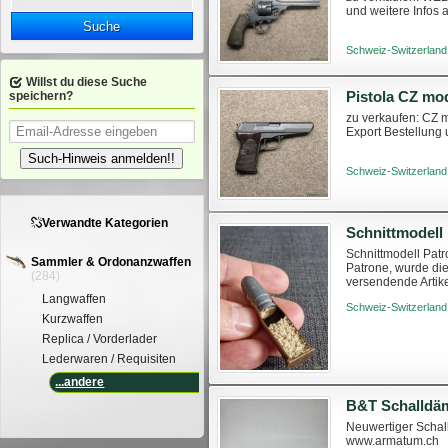
und weitere Infos
Suche
Schweiz-Switzerland
Willst du diese Suche
Pistola CZ mo
speichern?
zu verkaufen: CZ 
Export Bestellung
Such-Hinweis anmelden!!
Schweiz-Switzerland
Verwandte Kategorien
Schnittmodell 
Schnittmodell Patr
Sammler & Ordonanzwaffen
Patrone, wurde di
(284)
versendende Artike
Langwaffen
Schweiz-Switzerland
Kurzwaffen
Replica / Vorderlader
Lederwaren / Requisiten
...andere
B&T Schalldäm
Neuwertiger Schal
www.armatum.ch