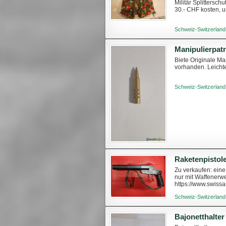
Militär Splitters
30.- CHF kosten, 
Schweiz-Switzerland
Manipulierpat
Biete Originale Ma
vorhanden. Leich
Schweiz-Switzerland
Raketenpistol
Zu verkaufen: ein
nur mit Waffenerwe
https://www.swiss
kontaktieren
Schweiz-Switzerland
Bajonetthalter