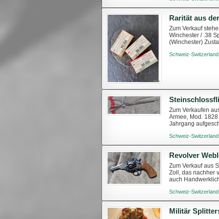
Zum Verkauf stehen
Winchester / .38 S
(Winchester) Zusta
Armee und verschi
Schweiz-Switzerland
Steinschlossfl
Zum Verkaufen aus 
Armee, Mod. 1828 I
Jahrgang aufgeschr
Waffe, frei verkäufl.
Schweiz-Switzerland
Revolver Webl
Zum Verkauf aus S
Zoll, das nachher 
auch Handwerklich 
kleine Anzahl Mark
Schweiz-Switzerland
Militär Splitt