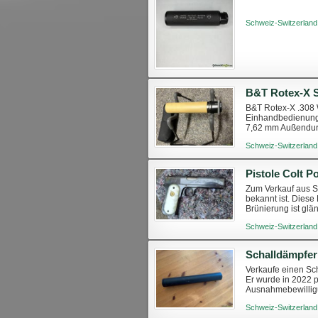
Schweiz-Switzerland
B&T Rotex-X .308 
Einhandbedienung 
7,62 mm Außendur
25 dB Sonderedit
Schweiz-Switzerland
Pistole Colt P
Zum Verkauf aus Sa
bekannt ist. Diese
Brünierung ist glä
vorherigen Besitzer
Schweiz-Switzerland
Schalldämpfer
Verkaufe einen Sch
Er wurde in 2022 
Ausnahmebewillig
Schweiz-Switzerland