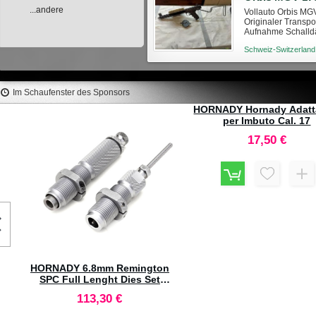
...andere
Vollauto Orbis MG
Originaler Transp
Aufnahme Schalldä
801 01 00
Schweiz-Switzerland
Im Schaufenster des Sponsors
HORNADY Hornady Adatt
per Imbuto Cal. 17
17,50 €
HORNADY 6.8mm Remington
SPC Full Lenght Dies Set
#546299
113,30 €