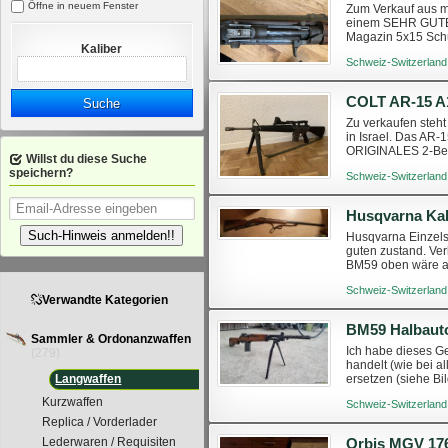
Öffne in neuem Fenster
Zum Verkauf aus
einem SEHR GUTEN
Magazin 5x15 Sch
Kaliber
Schweiz-Switzerland
COLT AR-15 
Suche
Zu verkaufen steh
in Israel. Das AR
ORIGINALES 2-Be
Willst du diese Suche
nur mit SON
speichern?
Schweiz-Switzerland
Husqvarna Kal
Such-Hinweis anmelden!!
Husqvarna Einzels
guten zustand. Ver
BM59 oben wäre au
Schweiz-Switzerland
Verwandte Kategorien
BM59 Halbaut
Sammler & Ordonanzwaffen
Ich habe dieses Ge
(279)
handelt (wie bei a
ersetzen (siehe Bi
Langwaffen
Halb-/Vollautomatik 
Kurzwaffen
Schweiz-Switzerland
Replica / Vorderlader
Orbis MGV 176
Lederwaren / Requisiten