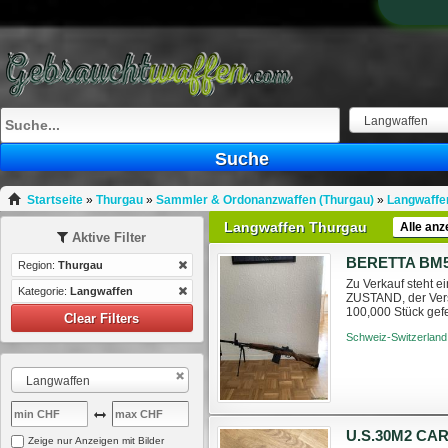
Langwaffen
Suche
Startseite
»
Thurgau
»
Sammler & Ordonanzwaffen (Thurgau)
»
Langwaffe
Langwaffen Thurgau
Alle anz
Aktive Filter
BERETTA BM
Region:
Thurgau
Zu Verkauf steht 
Kategorie:
Langwaffen
ZUSTAND, der Versc
100,000 Stück gef
Clear Filters
Magazin (308/7.62
Schweiz-Switzerland
Langwaffen
Zeige nur Anzeigen mit Bilder