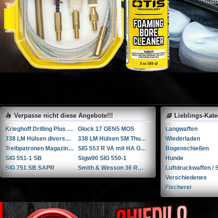
Verpasse nicht diese Angebote!!!
Lieblings-Kat
Krieghoff Drilling Plus 7x65R / 20-76 / 222Rem
Glock 17 GEN5 MOS
Langwaffen
338 LM Hülsen diverse Hersteller
338 LM Hülsen SM Thun / RUAG Thun
Wiederladen
Treibpatronen Magazin STGW 57
SIG 553 R VA mit HA Griffstück
Bogenschießen
SIG 551-1 SB
Stgw90 SIG 550-1
Hunde
SIG 751 SB SAPR
Smith & Wesson 36 RB .38 Spl.
Luftdruckwaffen / S
Verschiedenes
Fischerei