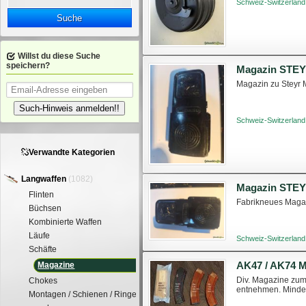
Schweiz-Switzerland
Suche
Willst du diese Suche
speichern?
Magazin zu Steyr
Such-Hinweis anmelden!!
Schweiz-Switzerland
Verwandte Kategorien
Langwaffen
(1082)
Magazin STE
Flinten
Fabrikneues Maga
Büchsen
Kombinierte Waffen
Läufe
Schweiz-Switzerland
Schäfte
AK47 / AK74 
Magazine
Div. Magazine zum V
Chokes
entnehmen. Mindes
Montagen / Schienen / Ringe