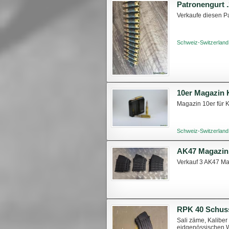
Patronengurt 
Verkaufe diesen P
Schweiz-Switzerland
10er Magazin 
Magazin 10er für K
Schweiz-Switzerland
AK47 Magazin
Verkauf 3 AK47 Mag
Sali zäme, Kalibe
eidgenössischen W