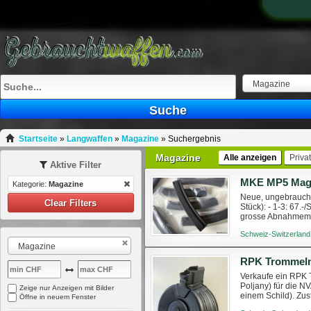
Magazine
Suche
Startseite
»
Langwaffen
»
Magazine
»
Suchergebnis
Magazine
Alle anzeigen
Priva
Aktive Filter
Kategorie:
Magazine
Neue, ungebraucht
Clear Filters
Stück): - 1-3: 67.-
grosse Abnahmemen
Schweiz-Switzerland
Magazine
RPK Trommelm
Verkaufe ein RPK 
Poljany) für die N
Zeige nur Anzeigen mit Bilder
einem Schild). Zu
Öffne in neuem Fenster
Wurde wohl nach de