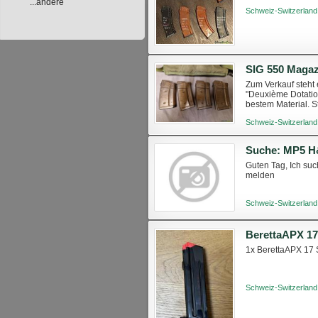
...andere
Schweiz-Switzerland
SIG 550 Magaz
Zum Verkauf steht 
"Deuxième Dotatio
bestem Material. S
sind Standard, aber
Schweiz-Switzerland
Guten Tag, Ich su
melden
Schweiz-Switzerland
BerettaAPX 1
1x BerettaAPX 17 
Schweiz-Switzerland