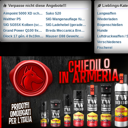
Verpasse nicht diese Angebote!!!
Lieblings-Kat
Aimpoint 5000 XD schwarz 3MOA
Sako S20
Langwaffen
Walther P5
SIG Wangenauflage für SG55X Kolben (schwarz)
Wiederladen
SIG SG55X Kolben (schwarz)
SIG Ladehebel (gerade) für SG55X
Bogenschießen
Grand Power Q100 9x19mm
Breda Meccanica Bresciana (BMB) BREN Mk II .30-06 Springfield
Hunde
Glock 17 gén. 4 9x19mm Parabellum/Luger/NATO
Mauser G98 Gewehr, Kaliber 8x57 JS
Luftdruckwaffen / S
Verschiedenes
Fischerei