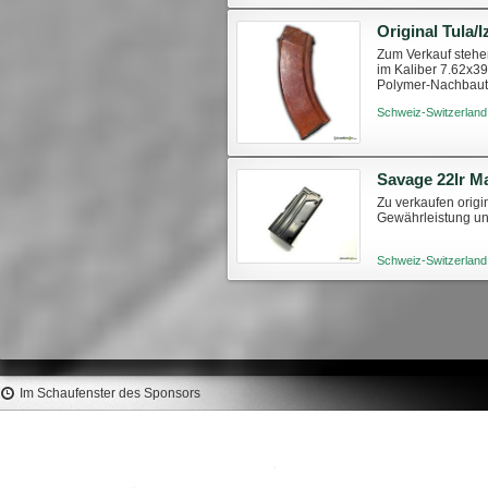
Zum Verkauf stehe
im Kaliber 7.62x39.
Polymer-Nachbaute
(Vz. 58 ausgenomm
Schweiz-Switzerland
Savage 22lr M
Zu verkaufen origi
Gewährleistung u
Schweiz-Switzerland
Im Schaufenster des Sponsors
RWS Palle Evolution 284" 159gr
NOSLER Palle Ballistic Ti
(50pz) #2315960
140gr SP Brown Tip #2
(50pz)
65 €
46,6 €