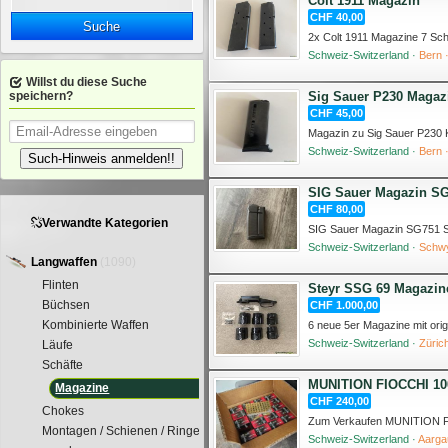
Colt 1911 Magazin
CHF 40,00
Suche
Schweiz-Switzerland ·
Bern 
Willst du diese Suche
Sig Sauer P230 Magaz
speichern?
CHF 45,00
Schweiz-Switzerland ·
Bern 
Such-Hinweis anmelden!!
SIG Sauer Magazin SG
CHF 80,00
Verwandte Kategorien
SIG Sauer Magazin SG751 
Schweiz-Switzerland ·
Schw
Langwaffen
(1090)
Flinten
Steyr SSG 69 Magazin
Büchsen
CHF 1.000,00
Kombinierte Waffen
6 neue 5er Magazine mit or
Schweiz-Switzerland ·
Züric
Läufe
Schäfte
MUNITION FIOCCHI 100
Magazine
CHF 240,00
Chokes
Montagen / Schienen / Ringe
Schweiz-Switzerland ·
Aarga