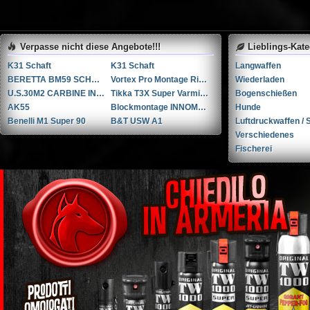
Verpasse nicht diese Angebote!!!
Lieblings-Kat
K31 Schaft
K31 Schaft
Langwaffen
BERETTA BM59 SCHNELLFEUER GEWEHR
Vortex Pro Montage Ringen in 34mm
Wiederladen
U.S.30M2 CARBINE INLAND MFG DIV. GENERAL MOTORS
Tikka T3X Super Varmint .308 Winchester
Bogenschießen
AK55
Blockmontage INNOMOUNT TACTICAL
Hunde
Benelli M1 Super 90
B&T USW A1
Luftdruckwaffen / S
Verschiedenes
Fischerei