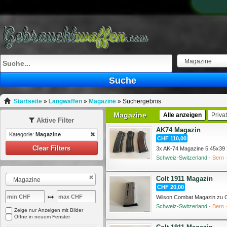
Magazine
Suche
Startseite
»
Langwaffen
»
Magazine
»
Suchergebnis
Magazine
Alle anzeigen
Priva
Aktive Filter
AK74 Magazin
Kategorie:
Magazine
CHF 110,00
Clear Filters
Schweiz-Switzerland ·
Bern 
Colt 1911 Magazin
Magazine
CHF 20,00
Schweiz-Switzerland ·
Bern 
Zeige nur Anzeigen mit Bilder
Öffne in neuem Fenster