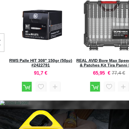
(50pz)
REAL AVID Bore Max Speed Jags
SPEER Palle Boat Tail
& Patches Kit Tira Panni Multi
Spitzer BTSP #1634
Calibro + Pezzuole 500pz
Prezzo
Prezzo
Prezzo
Prezzo
65,95 €
77,4 €
39 €
48,8 
#AVBMJAGS
speciale
predefinito
speciale
predefin