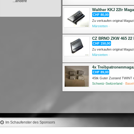
...andere
Walther KKJ 22lr Maga
CHF 80,00
Märstetten ·
CZ BRNO ZKW 465 22 H
CHF 150,00
Märstetten ·
4x Treibpatronenmagaz
CHF 89,00
Schweiz-Switzerland ·
Basel
Im Schaufenster des Sponsors