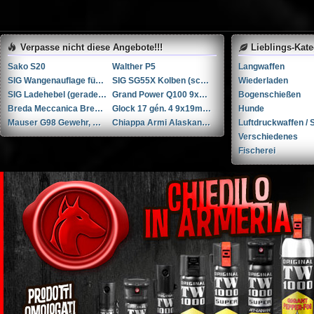
Verpasse nicht diese Angebote!!!
Lieblings-Kat
Sako S20
Walther P5
Langwaffen
SIG Wangenauflage für SG55X Kolben (schwarz)
SIG SG55X Kolben (schwarz)
Wiederladen
SIG Ladehebel (gerade) für SG55X
Grand Power Q100 9x19mm
Bogenschießen
Breda Meccanica Bresciana (BMB) BREN Mk II .30-06 Springfield
Glock 17 gén. 4 9x19mm Parabellum/Luger/NATO
Hunde
Mauser G98 Gewehr, Kaliber 8x57 JS
Chiappa Armi Alaskan 1892 .44 Remington Magnum
Luftdruckwaffen / S
Verschiedenes
Fischerei