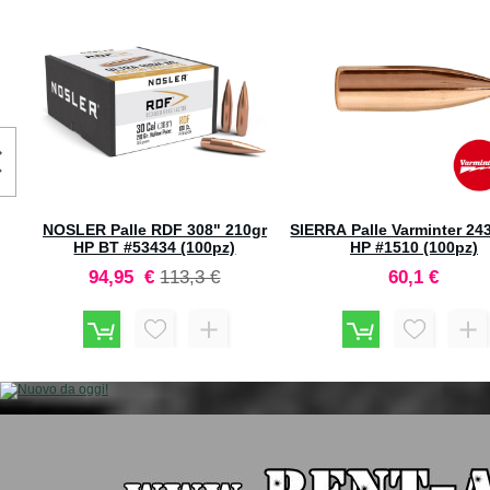
Tip
NOSLER Palle RDF 308" 210gr
SIERRA Palle Varminter 24
)
HP BT #53434 (100pz)
HP #1510 (100pz)
Prezzo
Prezzo
94,95 €
113,3 €
60,1 €
speciale
predefinito