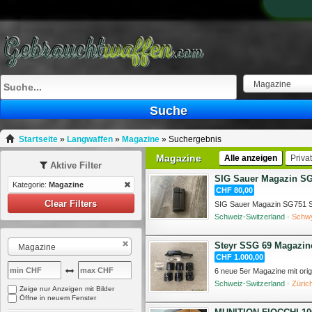
Magazine
Suche
Startseite
»
Langwaffen
»
Magazine
»
Suchergebnis
Magazine
Alle anzeigen
Priva
Aktive Filter
SIG Sauer Magazin SG
Kategorie:
Magazine
CHF 80,00
Clear Filters
SIG Sauer Magazin SG751 
Schweiz-Switzerland ·
Schw
Steyr SSG 69 Magazin
Magazine
CHF 1.000,00
6 neue 5er Magazine mit or
Schweiz-Switzerland ·
Züric
Zeige nur Anzeigen mit Bilder
Öffne in neuem Fenster