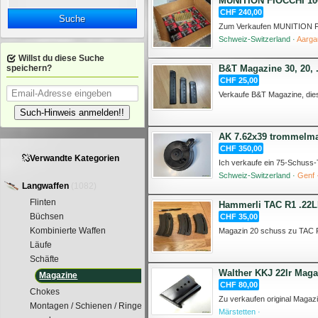
MUNITION FIOCCHI 100
CHF 240,00
Suche
Schweiz-Switzerland ·
Aarga
Willst du diese Suche
B&T Magazine 30, 20, .
speichern?
CHF 25,00
Such-Hinweis anmelden!!
AK 7.62x39 trommelma
CHF 350,00
Verwandte Kategorien
Schweiz-Switzerland ·
Genf 
Langwaffen
(1082)
Flinten
Hammerli TAC R1 .22L
Büchsen
CHF 35,00
Kombinierte Waffen
Läufe
Schäfte
Walther KKJ 22lr Maga
Magazine
CHF 80,00
Chokes
Montagen / Schienen / Ringe
Märstetten ·