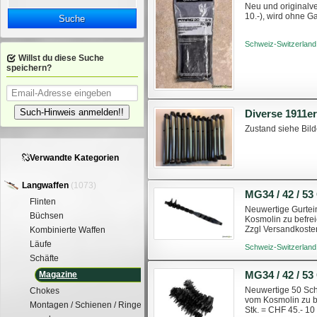
Neu und originalv
10.-), wird ohne 
Suche
Schweiz-Switzerland
Willst du diese Suche
speichern?
Such-Hinweis anmelden!!
Diverse 1911e
Zustand siehe Bilde
Verwandte Kategorien
Langwaffen
(1073)
MG34 / 42 / 53
Flinten
Neuwertige Gurtein
Büchsen
Kosmolin zu befrei
Zzgl Versandkoste
Kombinierte Waffen
Läufe
Schweiz-Switzerland
Schäfte
MG34 / 42 / 53
Magazine
Neuwertige 50 Schu
Chokes
vom Kosmolin zu be
Montagen / Schienen / Ringe
Stk. = CHF 45.- 1