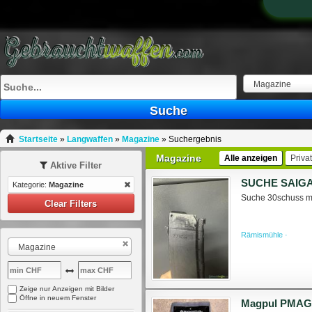
Magazine
Suche
Startseite
»
Langwaffen
»
Magazine
»
Suchergebnis
Magazine
Alle anzeigen
Priva
Aktive Filter
SUCHE SAIGA
Kategorie:
Magazine
Suche 30schuss ma
Clear Filters
Rämismühle ·
Magazine
Zeige nur Anzeigen mit Bilder
Öffne in neuem Fenster
Magpul PMAG