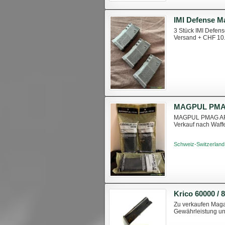
IMI Defense M
3 Stück IMI Defen
Versand + CHF 10.
MAGPUL PMAG AR15
Verkauf nach Waff
Schweiz-Switzerland
Krico 60000 / 
Zu verkaufen Magaz
Gewährleistung u