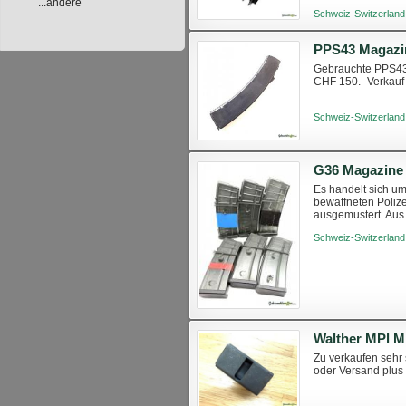
...andere
12.- (Je nach Volu
Schweiz-Switzerland
PPS43 Magazi
Gebrauchte PPS43 M
CHF 150.- Verkauf
Schweiz-Switzerland
G36 Magazine 
Es handelt sich u
bewaffneten Poliz
ausgemustert. Aus
funktionsfähig, abe
Schweiz-Switzerland
Walther MPl M
Zu verkaufen sehr
oder Versand plus 