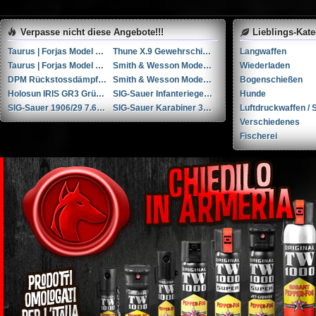
Verpasse nicht diese Angebote!!!
Lieblings-Kat
Taurus | Forjas Model Raging Bull cal. 454Casull
Thune X.9 Gewehrschiessschuhe (42)
Langwaffen
Taurus | Forjas Model 85S cal. .38spl
Smith & Wesson Model M&P9 Shield cal. 9mmP
Wiederladen
DPM Rückstossdämpfer Glock 19/19x/23/45 Gen. 4/5
Smith & Wesson Modell 60 .357 Super Magnum
Bogenschießen
Holosun IRIS GR3 Grünlaser-Zielmodul mit sichtbarem/IR-Laser und Illuminator
SIG-Sauer Infanteriegewehr 96/11 .22 Long Rifle
Hunde
SIG-Sauer 1906/29 7.65x22mm Parabellum / 7.65x22mm Luger /.30 Luger
SIG-Sauer Karabiner 31 7.5x55mm Schmidt Rubin
Luftdruckwaffen / S
Verschiedenes
Fischerei