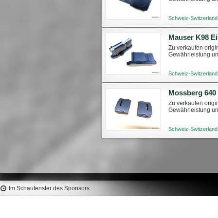
Schweiz-Switzerland
Mauser K98 E
Zu verkaufen origi
Gewährleistung un
Schweiz-Switzerland
Mossberg 640
Zu verkaufen origi
Gewährleistung u
Schweiz-Switzerland
Im Schaufenster des Sponsors
Hornady Palle 308" 190gr Sub-X
SIERRA Palle Pro-Hunter
Subsonic #30730 (100pz)
125gr SP #2305 (100p