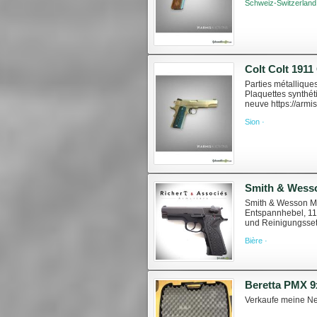
Schweiz-Switzerland
Colt Colt 1911
Parties métallique
Plaquettes synthét
neuve https://armi
series.html
Sion ·
Smith & Wesso
Smith & Wesson Mo
Entspannhebel, 11
und Reinigungsset.
wesson-mod-411 De
Bière ·
Beretta PMX 
Verkaufe meine Ne