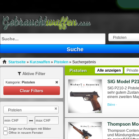
Pistolen
Suche
Startseite
»
Kurzwaffen
»
Pistolen
»
Suchergebnis
Pistolen
Alle anzeigen
Private
Aktive Filter
SIG Model P21
Kategorie:
Pistolen
SIG P210-2 Pistole,
Clear Filters
sehr gutem Zustan
einem zweiten Maga
sig-p210-2 Der Ver
Bière ·
Pistolen
Thompson Mod
Zeige nur Anzeigen mit Bilder
Thompson Contender
Öffne in neuem Fenster
und Mündungsfeuer