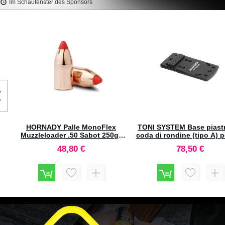
Im Schaufenster des Sponsors
LEE Shellholder Universale R22
FOX Palle Classic Hunter
#90500
(.264) 139gr HP (50pz
8,80 €
61,80 €
5