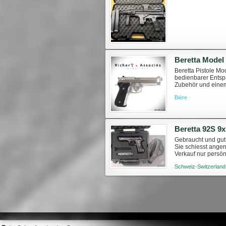
Beretta Model
Beretta Pistole Mo
bedienbarer Entsp
Zubehör und einem
poing/5633/beretta-
Bière ·
Beretta 92S 
Gebraucht und gut 
Sie schiesst angen
Verkauf nur persön
welche Sie besichti
Schweiz-Switzerland