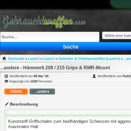
What
to
sell
What
to
buy
Wähle eine Kate
Stuff
Suche
Fill
Startseite
»
Luzern
»
Luzern
»
Sammler & Ordonanzwaffen (Luzern)
»
...a
...andere - Hämmerli 208 / 215 Grips & RMR-Mount
Veröffentlicht am
08 Mai '26
Veröffentlicht von
Padd
Angezeigt von
1508
Personen
#98664
...andere
Beschreibung
Kunststoff-Griffschalen zum beidhändigen Schiessen mit aggress
maximalen Halt