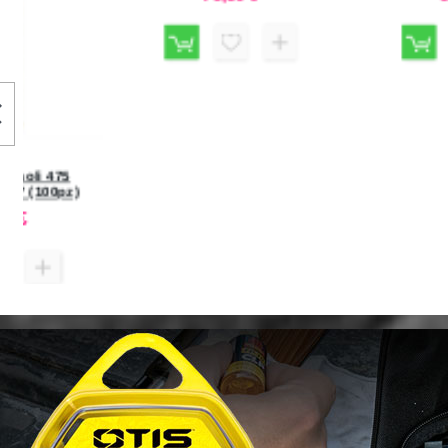
RCBS PRO CHUCKER 5-Station
LEE Pacesetter 2-Die Set
Shell Plate n°27 #88935
WSSM #90990
79,50 €
58,40 €