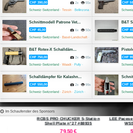
CHF 390,00
CHF 59
2x
55x
Schweiz-Switzerland ·
Tessin ·
Bellinzona ·
Schweiz
17 Juli '26
Schnittmodell Patrone Vet...
B&T Sc
CHF 45,00
CHF 49
6x
50x
Schweiz-Switzerland ·
Basel-Landschaft ·
Schweiz
Bottmingen ·
13 Juli '26
Egerkin
B&T Rotex-X Schalldäm...
Pistol
CHF 750,00
CHF 95
2x
65x
Schweiz-Switzerland ·
Waadt ·
Pully ·
Schweiz
11 Juli '26
Schalldämpfer für Kalashn...
Schni
CHF 550,00
CHF 10
2x
99x
Schweiz-Switzerland ·
Zürich ·
Zürich ·
Schweiz
01 Juli '26
Bottmin
Im Schaufenster des Sponsors