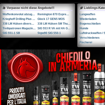
Verpasse nicht diese Angebote!!!
Lieblings-Kat
Waffenkonvolut abzugeben
Remington 870 Express Tactical 12
Langwaffen
Krieghoff Drilling Plus 7x65R / 20-76 / 222Rem
Glock 17 GEN5 MOS
Wiederladen
338 LM Hülsen diverse Hersteller
338 LM Hülsen SM Thun / RUAG Thun
Bogenschießen
Treibpatronen Magazin STGW 57
SIG 553 R VA mit HA Griffstück
Hunde
SIG 551-1 SB
Stgw90 SIG 550-1
Luftdruckwaffen / S
Verschiedenes
Fischerei