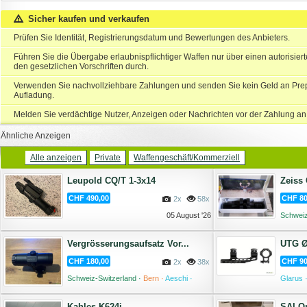
Sicher kaufen und verkaufen
Prüfen Sie Identität, Registrierungsdatum und Bewertungen des Anbieters.
Führen Sie die Übergabe erlaubnispflichtiger Waffen nur über einen autorisie
den gesetzlichen Vorschriften durch.
Verwenden Sie nachvollziehbare Zahlungen und senden Sie kein Geld an Prep
Aufladung.
Melden Sie verdächtige Nutzer, Anzeigen oder Nachrichten vor der Zahlung an
Ähnliche Anzeigen
Alle anzeigen
Private
Waffengeschäft/Kommerziell
Leupold CQ/T 1-3x14
Zeiss 
CHF 490,00
CHF 80
2x
58x
05 August '26
Schweiz
Disentis
Vergrösserungsaufsatz Vor...
CHF 180,00
CHF 90
2x
38x
Schweiz-Switzerland ·
Bern ·
Aeschi ·
Glarus 
03 August '26
Kahles K624i
SAI O