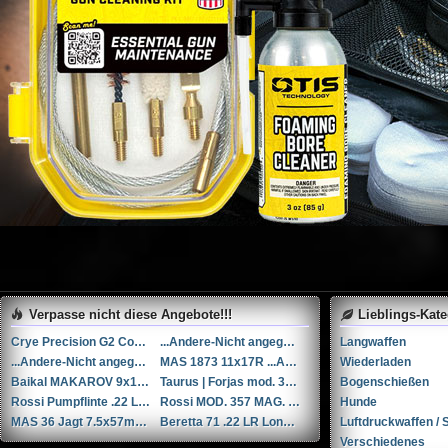
Verpasse nicht diese Angebote!!!
Lieblings-Kat
Crye Precision G2 Combat Pants (30R)
...Andere-Nicht angegeben Rohm mod. 17 .38 Special / 9x29mmR
Langwaffen
...Andere-Nicht angegeben Liège cal. 12 12
MAS 1873 11x17R ...Andere/Nicht angegeben
Wiederladen
Baikal MAKAROV 9x18mm Makarov
Taurus | Forjas mod. 38 .38 Special / 9x29mmR
Bogenschießen
Rossi Pumpflinte .22 Long Rifle
Rossi MOD. 357 MAG. ...Andere
Hunde
MAS 36 Jagt 7.5x57mm MAS-1924 /7.5x54mm MAS-1929
Beretta 71 .22 LR Long Rifle
Luftdruckwaffen / S
Verschiedenes