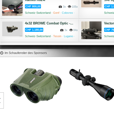
CHF 800,00
CHF 1.
3x
105x
Schweiz-Switzerland ·
Genf ·
Colovrex ·
Schweiz
01 August '26
4x32 BROWE Combat Optic -...
Vector
CHF 1.180,00
CHF 76
3x
84x
Schweiz-Switzerland ·
Tessin ·
Lugano ·
Schweiz
31 Juli '26
Im Schaufenster des Sponsors
Binocolo Levenhuk Karma PRO
Binocolo Levenhuk Atom
10x32
32,1 €
151,4 €