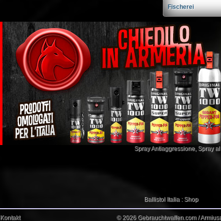
Fischerei
Spray Antiaggressione
,
Spray a
Ballistol Italia : Shop
Kontakt
© 2026 Gebrauchtwaffen.com / Armiusat