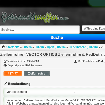
What
to
sell
What
to
buy
Wähle eine Kate
Stuff
Suche
Fill
Startseite
»
Luzern
»
Luzern
»
Optik (Luzern)
»
Zielfernrohre (Luzern)
»
VE
Zielfernrohre - VECTOR O
Veröffentlicht am
19 Mai '26
Veröffentlicht von
Padd
Angezeigt von
2296
Personen
#87477
Zielfernrohre
Beschreibung
Vergroesserung
2
Verschieden Zielfernrohre und Red-Dot`s der Marke VECTOR OPTICS im We
Alle im Webshop angezeigten Artikel sind lagernd! Versand am nächsten Wer