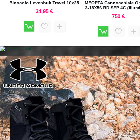
 3-
co