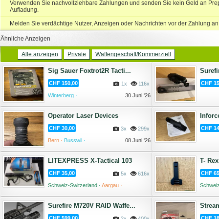
Verwenden Sie nachvollziehbare Zahlungen und senden Sie kein Geld an Prep
Aufladung.
Melden Sie verdächtige Nutzer, Anzeigen oder Nachrichten vor der Zahlung an
Ähnliche Anzeigen
Alle anzeigen
Private
Waffengeschäft/Kommerziell
Sig Sauer Foxtrot2R Tacti...
Surefi
CHF 150,00
CHF 15
1x
116x
Winterberg ·
30 Juni '26
Operator Laser Devices
Infor
CHF 30,00
CHF 14
3x
299x
Bern ·
Busswil ·
08 Juni '26
LITEXPRESS X-Tactical 103
T- Rex
CHF 35,00
CHF 65
5x
616x
Schweiz-Switzerland ·
Aargau ·
Schweiz
Gontenschwil ·
04 Mai '26
Surefire M720V RAID Waffe...
Strea
CHF 599,00
CHF 18
2x
400x