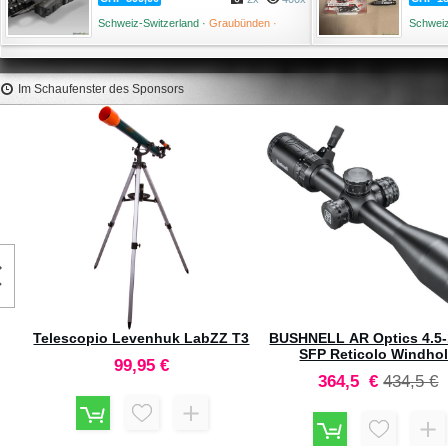
Schweiz-Switzerland ·
Graubünden ·
Schweiz
Maienfeld ·
26 Februar '26
Im Schaufenster des Sponsors
HAWKE Paraluce Dia. 50mm
HAWKE Sidewinder 30
Torretta 1/10 MRAD #6
36,3 €
101,4 €
e