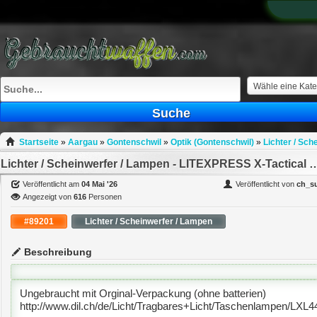
What
to
sell
What
to
buy
Wähle eine Kate
Stuff
Suche
Fill
Startseite
»
Aargau
»
Gontenschwil
»
Optik (Gontenschwil)
»
Lichter / Sch
Lichter / Scheinwerfer / Lampen - LITEXP
Veröffentlicht am
04 Mai '26
Veröffentlicht von
ch_s
Angezeigt von
616
Personen
#89201
Lichter / Scheinwerfer / Lampen
Beschreibung
Ungebraucht mit Orginal-Verpackung (ohne batterien)
http://www.dil.ch/de/Licht/Tragbares+Licht/Taschenlampen/LXL