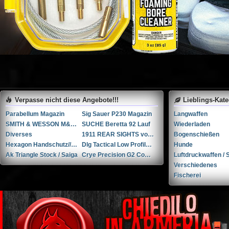
Verpasse nicht diese Angebote!!!
Lieblings-Kat
Parabellum Magazin
Sig Sauer P230 Magazin
Langwaffen
SMITH & WESSON M&P 9-M2.0 PERFORMANCE CENTER 5” Ported
SUCHE Beretta 92 Lauf
Wiederladen
Diverses
1911 REAR SIGHTS von NOVAK
Bogenschießen
Hexagon Handschutz// AK / Saiga
Dlg Tactical Low Profile Folding Visier-Set // NEU in der Verpackung
Hunde
Ak Triangle Stock / Saiga
Crye Precision G2 Combat Pants (30R)
Luftdruckwaffen / S
Verschiedenes
Fischerei