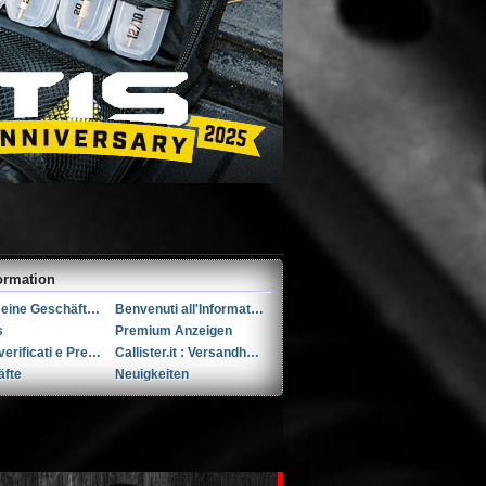
ormation
Allgemeine Geschäftsbedingungen (AGB)s
Benvenuti all'Informativa sulla Privacy
s
Premium Anzeigen
Utenti verificati e Premium
Callister.it : Versandhandel seit 2002
äfte
Neuigkeiten