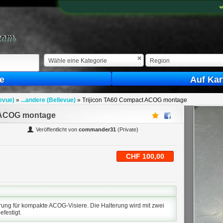
Wähle eine Kategorie
Region
e
Auf Kar
levue)
»
...andere (Bellevue)
»
Trijicon TA60 Compact ACOG montage
t ACOG montage
Veröffentlicht von
commander31
(Private)
CHF 100,00
erung für kompakte ACOG-Visiere. Die Halterung wird mit zwei
festigt.