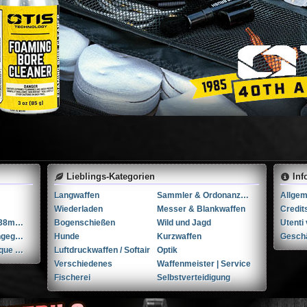
Lieblings-Kategorien
Inf
Langwaffen
Sammler & Ordonanzwaffen
Wiederladen
Messer & Blankwaffen
Credit
Tula M1895 7.62x38mmR / 7.62x38mm Nagant
Bogenschießen
Wild und Jagd
...Andere-Nicht angegeben W+F Raketenpistole 1917/1934 kal. 34mm ...Andere/Nicht angegeben
Hunde
Kurzwaffen
Gesch
FN Herstal | Fabrique Nationale 1910 + holster & 3 mags. .32 ACP / 7.65x17mm Browning SR
Luftdruckwaffen / Softair
Optik
Verschiedenes
Waffenmeister | Service
Fischerei
Selbstverteidigung