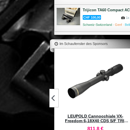
Trijicon TA60 Compact AC
CHF 100,00
1x
Schweiz-Switzerland ·
Genf ·
Bel
Im Schaufenster des Sponsors
HAWKE Cannocchiale Vantage
Rimfire 1" 4-12x50 IR Reticolo
Rimfire .22 LR Subsonic #14251
206,7 €
AWKE Cannocchiale Vantage
 WA 1.5-6x44 IR Reticolo L4A
#14276
321,7 €