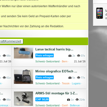
r Waffen nur über einen autorisierten Waffenhändler und nach
M
d
und senden Sie kein Geld an Prepaid-Karten oder per
er Nachrichten vor der Zahlung an die Redaktion.
äft/Kommerziell
Larue tactical harris bip...
Preis erfragen
x
68x
2x
37x
21 Juli '26
Schweiz-Switzerland ·
Bern ·
21 Juli '26
Mirino olografico EOTech ...
Preis erfragen
x
61x
5x
77x
n ·
Schweiz-Switzerland ·
Tessin ·
Lugano ·
21 Juli '26
13 Juli '26
...
ARMS-Stil montage für 1-Z...
CHF 50,00
x
66x
1x
214x
ntreux ·
Schweiz-Switzerland ·
Genf ·
Bellevue ·