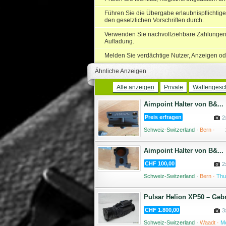
Führen Sie die Übergabe erlaubnispflichtige
den gesetzlichen Vorschriften durch.
Verwenden Sie nachvollziehbare Zahlungen 
Aufladung.
Melden Sie verdächtige Nutzer, Anzeigen od
Ähnliche Anzeigen
Alle anzeigen
Private
Waffengesch
Aimpoint Halter von B&...
Preis erfragen
2
Schweiz-Switzerland ·
Bern ·
Aimpoint Halter von B&...
CHF 100,00
2
Schweiz-Switzerland ·
Bern ·
Thu
Pulsar Helion XP50 – Gebr
CHF 1.800,00
3
Schweiz-Switzerland ·
Waadt ·
Mo