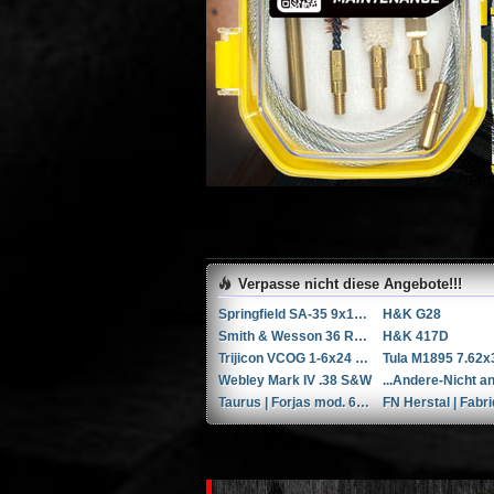
Verpasse nicht diese Angebote!!!
Springfield SA-35 9x19mm Parabellum/Luger/NATO
H&K G28
Smith & Wesson 36 RB .38 Spl.
H&K 417D
Trijicon VCOG 1-6x24 LED-Zielfernrohr mit Absehen für .223 Remington / 77 gr.
Webley Mark IV .38 S&W
Taurus | Forjas mod. 66 6'' .357 Magnum / 9x31mmR /.353 Casull