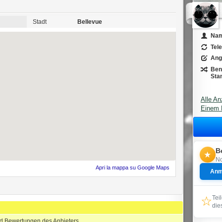
Stadt
Bellevue
Na
Tel
Ang
Ben
Sta
Alle An
Einem 
B
★
No
Apri la mappa su Google Maps
Anm
☆
Tei
die
nd Bewertungen des Anbieters.