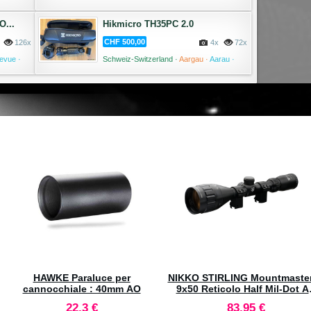
13 Juli '26
09 Juli '26
O...
Hikmicro TH35PC 2.0
CHF 500,00
126x
4x
72x
levue ·
Schweiz-Switzerland ·
Aargau ·
Aarau ·
09 Juli '26
09 Juli '26
WEAVER Extreme 2.5-10x50
HAWKE Cannocchiale Endura
Reticolo Dual-X AO illuminated
30 WA SF 4-16x50 Reticolo L
Dot #16352
941,3 €
533,4 €