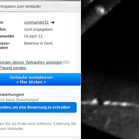
Angaben zum Verkäufer
me
commander31
efon
nicht angegeben
emeldet
03 April '21
utzer-
Bellevue in Genf,
ndort
zeigen dieses Verkäufers anzeigen
(65)
Freund senden
Verkäufer kontaktieren
« Hier klicken »
ewertungen
ch keine Bewertungen
elden, um eine Bewertung zu schreiben
len Sie als Erster eine hilfreiche Erfahrung mit
sem Verkäufer.