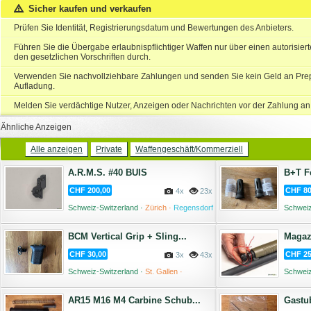
Sicher kaufen und verkaufen
Prüfen Sie Identität, Registrierungsdatum und Bewertungen des Anbieters.
Führen Sie die Übergabe erlaubnispflichtiger Waffen nur über einen autorisie
den gesetzlichen Vorschriften durch.
Verwenden Sie nachvollziehbare Zahlungen und senden Sie kein Geld an Prep
Aufladung.
Melden Sie verdächtige Nutzer, Anzeigen oder Nachrichten vor der Zahlung an
Ähnliche Anzeigen
Alle anzeigen
Private
Waffengeschäft/Kommerziell
A.R.M.S. #40 BUIS
B+T F
CHF 200,00
CHF 80
4x
23x
Schweiz-Switzerland ·
Zürich ·
Regensdorf
Schweiz
Moos ·
08 August '26
BCM Vertical Grip + Sling...
Magazi
CHF 30,00
CHF 25
3x
43x
Schweiz-Switzerland ·
St. Gallen ·
Schweiz
Altstätten ·
04 August '26
AR15 M16 M4 Carbine Schub...
Gastub