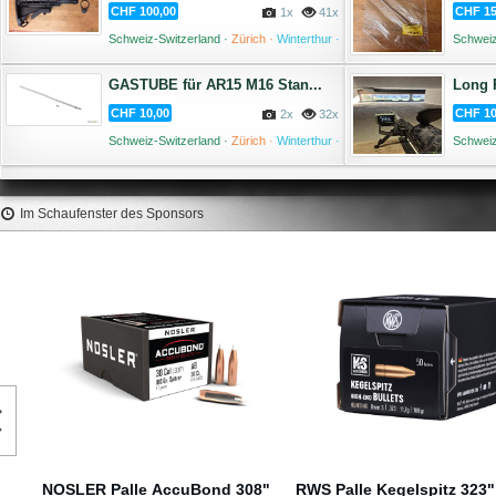
CHF 100,00
CHF 15
1x
41x
Schweiz-Switzerland ·
Zürich ·
Winterthur ·
Schweiz
02 August '26
GASTUBE für AR15 M16 Stan...
Long 
CHF 10,00
CHF 10
2x
32x
Schweiz-Switzerland ·
Zürich ·
Winterthur ·
Schweiz
31 Juli '26
Im Schaufenster des Sponsors
323" 180gr
SIERRA Palle MatchKing 264"
NOSLER Palle Ac