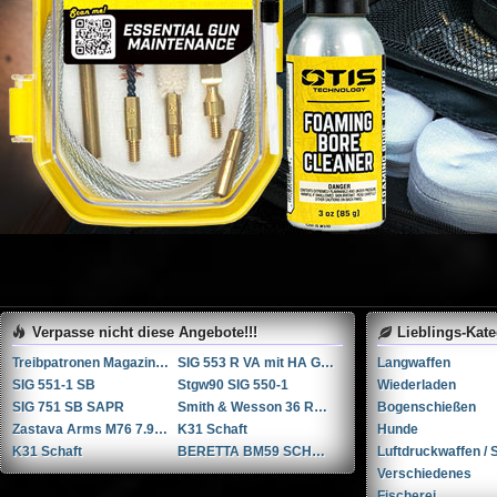
Verpasse nicht diese Angebote!!!
Lieblings-Kat
Treibpatronen Magazin STGW 57
SIG 553 R VA mit HA Griffstück
Langwaffen
SIG 551-1 SB
Stgw90 SIG 550-1
Wiederladen
SIG 751 SB SAPR
Smith & Wesson 36 RB .38 Spl.
Bogenschießen
Zastava Arms M76 7.92x57mm Mauser / 8mm Mauser / 8x57 JS
K31 Schaft
Hunde
K31 Schaft
BERETTA BM59 SCHNELLFEUER GEWEHR
Luftdruckwaffen / S
Verschiedenes
Fischerei