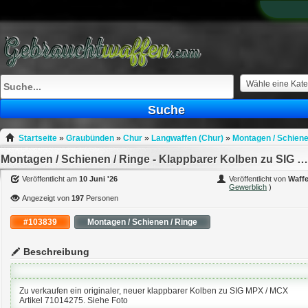
What
to
sell
What
to
buy
Wähle eine Kate
Stuff
Suche
Fill
Startseite
»
Graubünden
»
Chur
»
Langwaffen (Chur)
»
Montagen / Schiene
Montagen / Schienen / Ringe - Klappbarer Kolben zu SIG MPX / MCX
Veröffentlicht am
10 Juni '26
Veröffentlicht von
Waff
Gewerblich
)
Angezeigt von
197
Personen
#103839
Montagen / Schienen / Ringe
Beschreibung
Zu verkaufen ein originaler, neuer klappbarer Kolben zu SIG MPX / MCX
Artikel 71014275. Siehe Foto