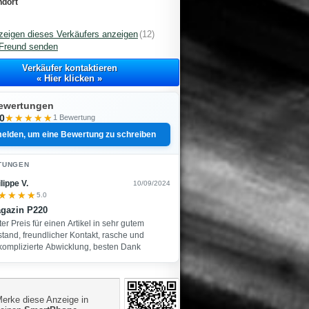
ndort
zeigen dieses Verkäufers anzeigen
(12)
Freund senden
Verkäufer kontaktieren
« Hier klicken »
ewertungen
.0
★★★★★
★★★★★
1 Bewertung
elden, um eine Bewertung zu schreiben
TUNGEN
lippe V.
10/09/2024
★★★★
★★★★
5.0
gazin P220
er Preis für einen Artikel in sehr gutem
tand, freundlicher Kontakt, rasche und
komplizierte Abwicklung, besten Dank
erke diese Anzeige in