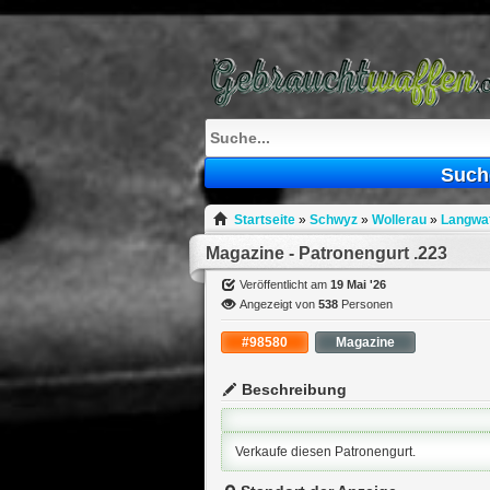
What
to
sell
What
to
buy
Stuff
Such
Fill
Startseite
»
Schwyz
»
Wollerau
»
Langwaf
Magazine - Patronengurt .223
Veröffentlicht am
19 Mai '26
Angezeigt von
538
Personen
#98580
Magazine
Beschreibung
Verkaufe diesen Patronengurt.