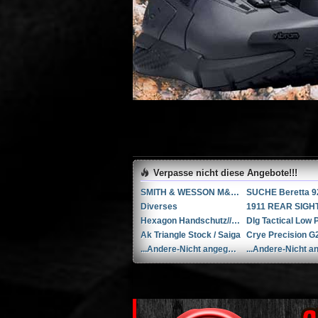
Verpasse nicht diese Angebote!!!
SMITH & WESSON M&P 9-M2.0 PERFORMANCE CENTER 5” Ported
SUCHE Beretta 9
Diverses
Hexagon Handschutz// AK / Saiga
Ak Triangle Stock / Saiga
...Andere-Nicht angegeben Rohm mod. 17 .38 Special / 9x29mmR