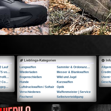
Lieblings-Kategorien
Inf
2 Lauf
Langwaffen
Sammler & Ordonanzwaffen
1911 REAR SIGHTS von NOVAK
Wiederladen
Messer & Blankwaffen
Credit
Dlg Tactical Low Profile Folding Visier-Set // NEU in der Verpackung
Bogenschießen
Wild und Jagd
Crye Precision G2 Combat Pants (30R)
Hunde
Kurzwaffen
Gesch
...Andere-Nicht angegeben Liège cal. 12 12
Luftdruckwaffen / Softair
Optik
Verschiedenes
Waffenmeister | Service
Fischerei
Selbstverteidigung