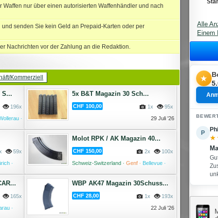
Sta
r Waffen nur über einen autorisierten Waffenhändler und nach
Alle An
und senden Sie kein Geld an Prepaid-Karten oder per
Einem 
er Nachrichten vor der Zahlung an die Redaktion.
B
★
äft/Kommerziell
5
S...
5x B&T Magazin 30 Sch...
Anm
CHF 100,00
196x
1x
95x
BEWER
Wollerau ·
29 Juli '26
August '26
Phi
P
★
★
Molot RPK / AK Magazin 40...
Ma
CHF 150,00
x
59x
2x
100x
Gut
rich ·
Schweiz-Switzerland ·
Genf ·
Bellevue ·
Zus
28 Juli '26
27 Juli '26
un
AR...
WBP AK47 Magazin 30Schuss...
CHF 28,00
165x
1x
193x
arau ·
22 Juli '26
M
26 Juli '26