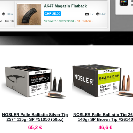
d
AK47 Magazin Flatback
CHF 25,00
106x
1x
66x
20 Juli '26
Schweiz-Switzerland ·
St. Gallen ·
Altstätten ·
14 Juli '26
NOSLER Palle Ballistic Silver Tip
NOSLER Palle Ballistic Tip 2
257" 115gr SP #51050 (50pz)
140gr SP Brown Tip #26140
(50pz)
65,2 €
46,6 €