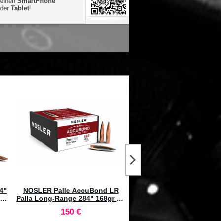
einen
SmartPhone
oder
Tablet
!
BALLISTOL Pezzuole Roto
Microfibra 21mm (500 
Prezzo
Prezzo
74,2 €
85 €
speciale
predefinit
64"
NOSLER Palle AccuBond LR
Palla Long-Range 284" 168gr SP
#58623 (100pz)
150 €