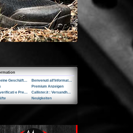
ormation
Allgemeine Geschäftsbedingungen (AGB)s
Benvenuti all'Informativa sulla Privacy
s
Premium Anzeigen
Utenti verificati e Premium
Callister.it : Versandhandel seit 2002
äfte
Neuigkeiten