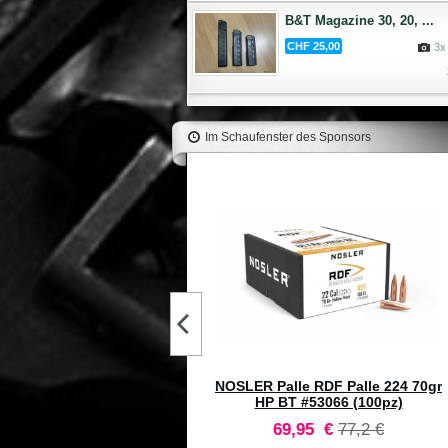
B&T Magazine 30, 20, ...
CHF 25,00
3x
Im Schaufenster des Sponsors
SLER Palle Ballistic Tip 308"
NOSLER Palle RDF Palle 224 70gr
150gr SP Green Tip #30150
HP BT #53066 (100pz)
(50pz)
Prezzo
Prezzo
56,6 €
69,95 €
77,2 €
speciale
predefinito