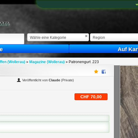
Wähle eine Kategorie
Region
e
Auf Kar
fen (Wollerau)
»
Magazine (Wollerau)
»
Patronengurt .223
Veröffentlicht von
Claude
(Private)
CHF 70,00