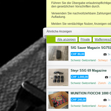
Führen Sie die Übergabe erlaubnispflichtige
den gesetzlichen Vorschriften durch.
Verwenden Sie nachvollziehbare Zahlungen 
Aufladung.
Melden Sie verdächtige Nutzer, Anzeigen od
Ähnliche Anzeigen
Alle anzeigen
Private
Waffengesch
SIG Sauer Magazin SG751 
CHF 80,00
3x
Schweiz-Switzerland ·
Schwyz ·
04 
Steyr SSG 69 Magazine
CHF 1.000,00
2
Schweiz-Switzerland ·
Zürich ·
Zü
MUNITION FIOCCHI 1000 C
CHF 240,00
2x
Schweiz-Switzerland ·
Aargau ·
A