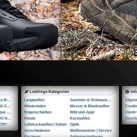
Lieblings-Kategorien
Inf
SFW Hispano Suiza MP43/44, Kal. 9x19
Langwaffen
Sammler & Ordonanzwaffen
Smith & Wesson 36 SB .38 Spl.
Wiederladen
Messer & Blankwaffen
Credit
FN Herstal | Fabrique Nationale HiPower 9x19mm Parabellum/Luger/NATO
Bogenschießen
Wild und Jagd
Helmadapter für US Navy HGU-68/P und JHMCS Nachtsichtgeräte
Hunde
Kurzwaffen
Gesch
XT07
Luftdruckwaffen / Softair
Optik
Verschiedenes
Waffenmeister | Service
Fischerei
Selbstverteidigung