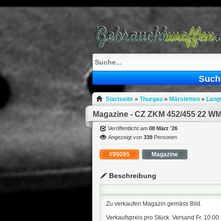
What
to
sell
What
to
buy
Stuff
Such
Fill
Startseite
»
Thurgau
»
Märstetten
»
Lang
Magazine - CZ ZKM 452/455 22 W
Veröffentlicht am
08 März '26
Angezeigt von
339
Personen
#99095
Magazine
Beschreibung
Zu verkaufen Magazin gemäss Bild.
Verkaufspreis pro Stück. Versand Fr. 10.00