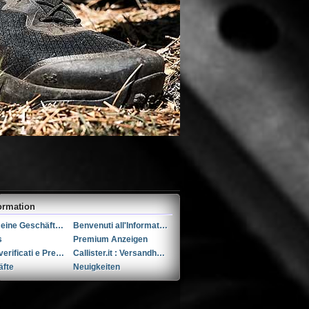
ormation
Allgemeine Geschäftsbedingungen (AGB)s
Benvenuti all'Informativa sulla Privacy
s
Premium Anzeigen
Utenti verificati e Premium
Callister.it : Versandhandel seit 2002
äfte
Neuigkeiten