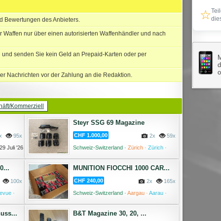
☆
Tei
die
nd Bewertungen des Anbieters.
r Waffen nur über einen autorisierten Waffenhändler und nach
und senden Sie kein Geld an Prepaid-Karten oder per
M
d
er Nachrichten vor der Zahlung an die Redaktion.
äft/Kommerziell
Steyr SSG 69 Magazine
CHF 1.000,00
x
95x
2x
59x
29 Juli '26
Schweiz-Switzerland ·
Zürich ·
Zürich ·
28 Juli '26
...
MUNITION FIOCCHI 1000 CAR...
CHF 240,00
100x
2x
165x
levue ·
Schweiz-Switzerland ·
Aargau ·
Aarau ·
27 Juli '26
26 Juli '26
ss...
B&T Magazine 30, 20, ...