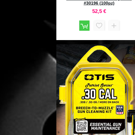
#28202 (100pz)
74,2 €