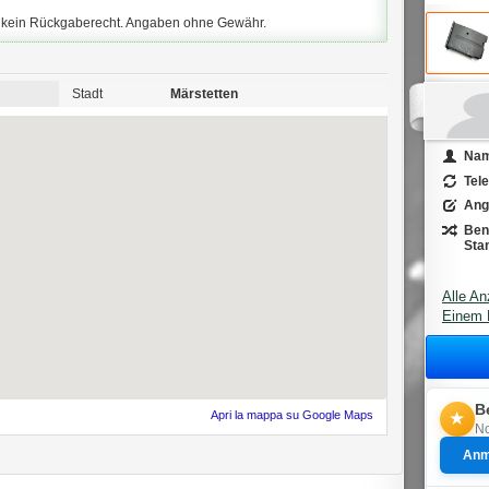
d kein Rückgaberecht. Angaben ohne Gewähr.
Stadt
Märstetten
Na
Tel
Ang
Ben
Sta
Alle An
Einem 
B
Apri la mappa su Google Maps
★
No
Anm