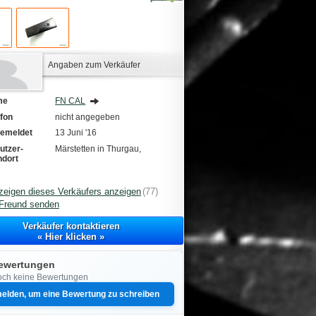
Angaben zum Verkäufer
me
FN CAL
efon
nicht angegeben
emeldet
13 Juni '16
utzer-
Märstetten in Thurgau,
ndort
zeigen dieses Verkäufers anzeigen
(77)
Freund senden
Verkäufer kontaktieren
« Hier klicken »
ewertungen
ch keine Bewertungen
elden, um eine Bewertung zu schreiben