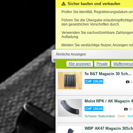
Sicher kaufen und verkaufen
Prüfen Sie Identität, Registrierungsdatum u
Führen Sie die Übergabe erlaubnispflichtige
den gesetzlichen Vorschriften durch.
Verwenden Sie nachvollziehbare Zahlungen 
Aufladung.
Melden Sie verdächtige Nutzer, Anzeigen od
Ähnliche Anzeigen
Alle anzeigen
Private
Waffengesch
5x B&T Magazin 30 Sch...
CHF 100,00
1
Molot RPK / AK Magazin 40
CHF 150,00
2x
Schweiz-Switzerland ·
Genf ·
Bel
WBP AK47 Magazin 30Schu