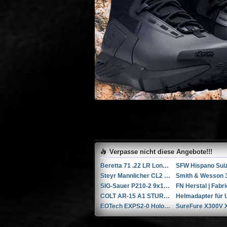
Verpasse nicht diese Angebote!!!
Beretta 71 .22 LR Long Rifle
Steyr Mannlicher CL2 Carbon .338 Lapua Magnum
SIG-Sauer P210-2 9x19mm Parabellum/Luger/NATO
COLT AR-15 A1 STURMGEWEHR (Vollautomat)
EOTech EXPS2-0 Holografisches Visier und 3x Vortex Vergrößerungsglas
SureFure X300V 