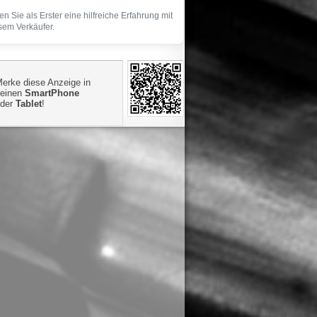
len Sie als Erster eine hilfreiche Erfahrung mit
sem Verkäufer.
erke diese Anzeige in
einen
SmartPhone
oder
Tablet
!