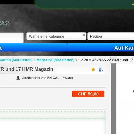
Wähle eine Kategorie
Region
e
Auf Kar
waffen (Märstetten)
»
Magazine (Märstetten)
»
CZ ZKM 452/455 22 WMR und 17
MR und 17 HMR Magazin
Veröffentlicht von
FN CAL
(Private)
CHF 50,00