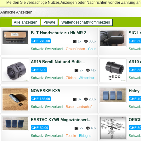
Melden Sie verdächtige Nutzer, Anzeigen oder Nachrichten vor der Zahlung an
Ähnliche Anzeigen
Alle anzeigen
Private
Waffengeschäft/Kommerziell
B+T Handschutz zu Hk MR 2...
SIG La
CHF 270,00
CHF 80
1x
305x
Schweiz-Switzerland ·
Graubünden ·
Chur
Schweiz
·
07 August '26
AR15 Berall Nut und Buffe...
AR10 c
CHF 5,00
CHF 85
7x
41x
Schweiz-Switzerland ·
Zürich ·
Winterthur ·
Schweiz
03 August '26
NOVESKE KX5
Haley 
CHF 135,00
CHF 40
3x
203x
Schweiz-Switzerland ·
Basel-Landschaft ·
Schweiz
Liestal ·
03 August '26
ESSTAC KYWI Magazininsert...
ORIGI
CHF 50,00
CHF 50
2x
40x
Schweiz-Switzerland ·
Tessin ·
Bidogno ·
Schweiz
02 August '26