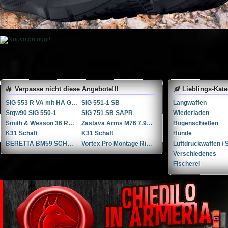
Verpasse nicht diese Angebote!!!
Lieblings-Kat
SIG 553 R VA mit HA Griffstück
SIG 551-1 SB
Langwaffen
Stgw90 SIG 550-1
SIG 751 SB SAPR
Wiederladen
Smith & Wesson 36 RB .38 Spl.
Zastava Arms M76 7.92x57mm Mauser / 8mm Mauser / 8x57 JS
Bogenschießen
K31 Schaft
K31 Schaft
Hunde
BERETTA BM59 SCHNELLFEUER GEWEHR
Vortex Pro Montage Ringen in 34mm
Luftdruckwaffen / S
Verschiedenes
Fischerei