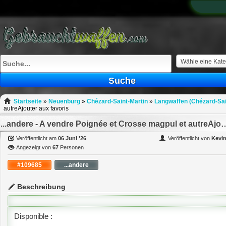
What
to
sell
What
to
buy
Wähle eine Kate
Stuff
Suche
Fill
Startseite
»
Neuenburg
»
Chézard-Saint-Martin
»
Langwaffen (Chézard-Sai
autreAjouter aux favoris
...andere - A vendre Poignée et Crosse magpul
Veröffentlicht am
06 Juni '26
Veröffentlicht von
Kevi
Angezeigt von
67
Personen
#109685
...andere
Beschreibung
Disponible :