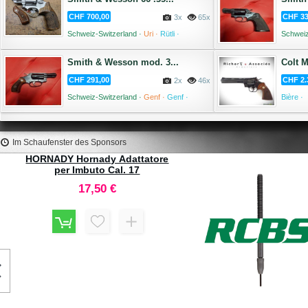
CHF 700,00
CHF 33
3x
65x
Schweiz-Switzerland ·
Uri ·
Rütli ·
Schweiz
04 August '26
Smith & Wesson mod. 3...
Colt M
CHF 291,00
CHF 2.
2x
46x
Schweiz-Switzerland ·
Genf ·
Genf ·
Bière ·
04 August '26
Im Schaufenster des Sponsors
II
Caldwell Lead Sled 3 Rest da
HORNADY 44 Automag F
Tiro #820310
Lenght Dies Set #546
279,00 €
177,80 €