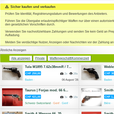
Sicher kaufen und verkaufen
Prüfen Sie Identität, Registrierungsdatum und Bewertungen des Anbieters.
Führen Sie die Übergabe erlaubnispflichtiger Waffen nur über einen autorisie
den gesetzlichen Vorschriften durch.
Verwenden Sie nachvollziehbare Zahlungen und senden Sie kein Geld an Prep
Aufladung.
Melden Sie verdächtige Nutzer, Anzeigen oder Nachrichten vor der Zahlung an
Ähnliche Anzeigen
Alle anzeigen
Private
Waffengeschäft/Kommerziell
Tula M1895 7.62x38mmR / 7...
Webley
CHF 250,00
CHF 30
2x
28x
Baden ·
06 August '26
Baden ·
Taurus | Forjas mod. 66 6...
Smith
CHF 421,00
CHF 1.
3x
18x
Schweiz-Switzerland ·
Genf ·
Genf ·
Bière ·
06 August '26
Smith & Wesson 66 .35...
Smith 