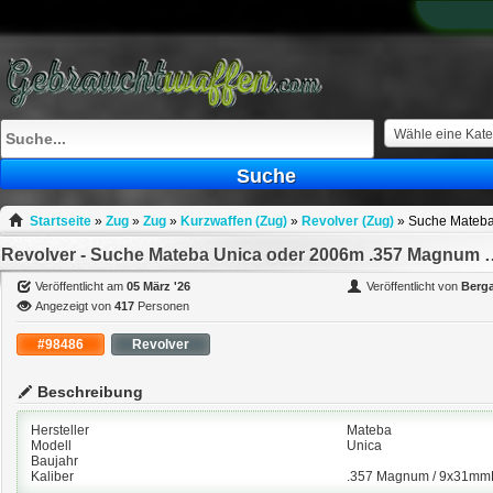
What
to
sell
What
to
buy
Wähle eine Kate
Stuff
Suche
Fill
Startseite
»
Zug
»
Zug
»
Kurzwaffen (Zug)
»
Revolver (Zug)
»
Suche Mateba
Revolver - Suche Mateba Unica oder 20
Veröffentlicht am
05 März '26
Veröffentlicht von
Berg
Angezeigt von
417
Personen
#98486
Revolver
Beschreibung
Hersteller
Mateba
Modell
Unica
Baujahr
Kaliber
.357 Magnum / 9x31mmR