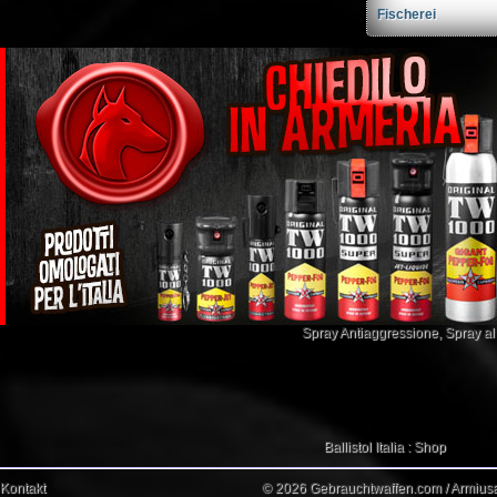
Fischerei
Spray Antiaggressione
,
Spray a
Ballistol Italia : Shop
Kontakt
© 2026 Gebrauchtwaffen.com / Armiusat