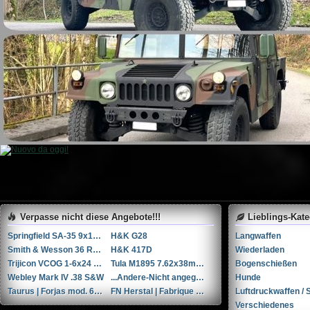
Verpasse nicht diese Angebote!!!
Lieblings-Kat
Springfield SA-35 9x19mm Parabellum/Luger/NATO
H&K G28
Langwaffen
Smith & Wesson 36 RB .38 Spl.
H&K 417D
Wiederladen
Trijicon VCOG 1-6x24 LED-Zielfernrohr mit Absehen für .223 Remington / 77 gr.
Tula M1895 7.62x38mmR / 7.62x38mm Nagant
Bogenschießen
Webley Mark IV .38 S&W
...Andere-Nicht angegeben W+F Raketenpistole 1917/1934 kal. 34mm ...Andere/Nicht angegeben
Hunde
Taurus | Forjas mod. 66 6'' .357 Magnum / 9x31mmR /.353 Casull
FN Herstal | Fabrique Nationale 1910 + holster & 3 mags. .32 ACP / 7.65x17mm Browning SR
Luftdruckwaffen / S
Verschiedenes