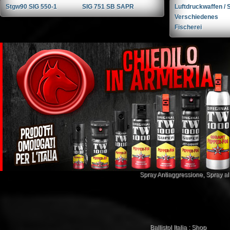
Stgw90 SIG 550-1
SIG 751 SB SAPR
Luftdruckwaffen / S
Verschiedenes
Fischerei
Spray Antiaggressione
,
Spray a
Ballistol Italia : Shop