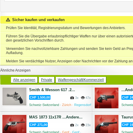
Sicher kaufen und verkaufen
Prüfen Sie Identität, Registrierungsdatum und Bewertungen des Anbieters.
Führen Sie die Übergabe erlaubnispflichtiger Waffen nur über einen autorisie
den gesetzlichen Vorschriften durch.
Verwenden Sie nachvollziehbare Zahlungen und senden Sie kein Geld an Prep
Aufladung.
Melden Sie verdächtige Nutzer, Anzeigen oder Nachrichten vor der Zahlung an
Ähnliche Anzeigen
Alle anzeigen
Private
Waffengeschäft/Kommerziell
Smith & Wesson 617 .2...
...And
CHF 1.500,00
CHF 24
3x
47x
Schweiz-Switzerland ·
Zürich ·
Regensdorf
Schweiz
Moos ·
08 August '26
MAS 1873 11x17R ...Andere...
Taurus
CHF 271,00
CHF 19
2x
23x
Schweiz-Switzerland ·
Genf ·
Genf ·
Schweiz