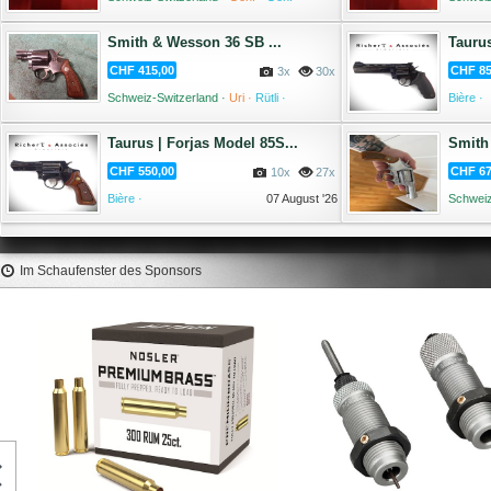
07 August '26
Smith & Wesson 36 SB ...
Taurus
CHF 415,00
CHF 85
3x
30x
Schweiz-Switzerland ·
Uri ·
Rütli ·
Bière ·
07 August '26
Taurus | Forjas Model 85S...
Smith
CHF 550,00
CHF 67
10x
27x
Bière ·
07 August '26
Schweiz
·
Im Schaufenster des Sponsors
FOX Palle Classic Hunter .30
Sellier & Bellot Palle 22
(.308) .300 AAC Blackout 110gr
55gr #2903 (100pz)
(50pz)
60,10 €
31,70 €