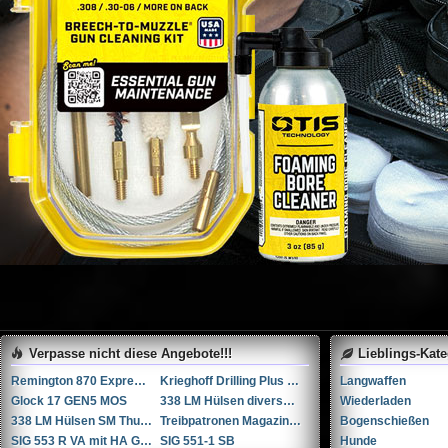
Verpasse nicht diese Angebote!!!
Lieblings-Kat
Remington 870 Express Tactical 12
Krieghoff Drilling Plus 7x65R / 20-76 / 222Rem
Langwaffen
Glock 17 GEN5 MOS
338 LM Hülsen diverse Hersteller
Wiederladen
338 LM Hülsen SM Thun / RUAG Thun
Treibpatronen Magazin STGW 57
Bogenschießen
SIG 553 R VA mit HA Griffstück
SIG 551-1 SB
Hunde