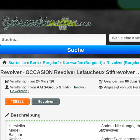
What
to
sell
What
to
buy
Wähle eine Kate
Stuff
Suche
Fill
Startseite
»
Bern
»
Burgdorf
»
Kurzwaffen (Burgdorf)
»
Revolver (Burgdor
Revolver - OCCASION Revolver Lefaucheux Stiftrevolver unbeka
Veröffentlicht am
24 März '26
Geändert am
06 Juni '
Veröffentlicht von
AATS-Group GmbH
(
Händler /
Angezeigt von
568
Per
Gewerblich
)
#89192
Revolver
Beschreibung
Hersteller
...Andere-Nicht angege
Modell
Stiftrevolver
Baujahr
Kaliber
...Andere/Nicht angege