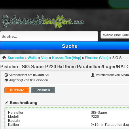
What
to
sell
What
to
buy
Wähle eine Kate
Stuff
Suche
Fill
Startseite
»
Wallis
»
Visp
»
Kurzwaffen (Visp)
»
Pistolen (Visp)
»
SIG-Sauer
Pistolen - SIG-Sauer P220 9x19mm Parabellum/Luger/NAT
Veröffentlicht am
05 Juni '26
Veröffentlicht von
Silvi
Angezeigt von
88
Personen
#109682
Pistolen
Beschreibung
Hersteller
SIG-Sauer
Modell
P220
Baujahr
Kaliber
9x19mm Parabellum/Lu