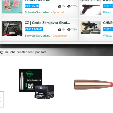
CHF 25,00
CHF 1.
2x
207x
Schweiz-Switzerland ·
Appenzell
Bière ·
Ausserrhoden ·
Gais ·
05 August '26
CZ | Ceska Zbrojovka Shad...
GHM9 
CHF 1.000,00
CHF 1.
5x
745x
Schweiz-Switzerland ·
Graubünden ·
Willisau 
Disentis ·
05 August '26
Im Schaufenster des Sponsors