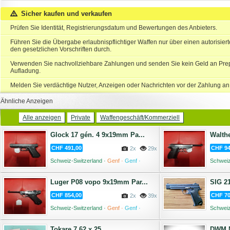
Sicher kaufen und verkaufen
Prüfen Sie Identität, Registrierungsdatum und Bewertungen des Anbieters.
Führen Sie die Übergabe erlaubnispflichtiger Waffen nur über einen autorisie
den gesetzlichen Vorschriften durch.
Verwenden Sie nachvollziehbare Zahlungen und senden Sie kein Geld an Prep
Aufladung.
Melden Sie verdächtige Nutzer, Anzeigen oder Nachrichten vor der Zahlung an
Ähnliche Anzeigen
Alle anzeigen
Private
Waffengeschäft/Kommerziell
Glock 17 gén. 4 9x19mm Pa...
Walthe
CHF 491,00
CHF 94
2x
29x
Schweiz-Switzerland ·
Genf ·
Genf ·
Schweiz
05 August '26
Luger P08 vopo 9x19mm Par...
SIG 2
CHF 854,00
CHF 70
2x
39x
Schweiz-Switzerland ·
Genf ·
Genf ·
Schweiz
05 August '26
Ausser
Tokare 7,62 x 25
DWM M