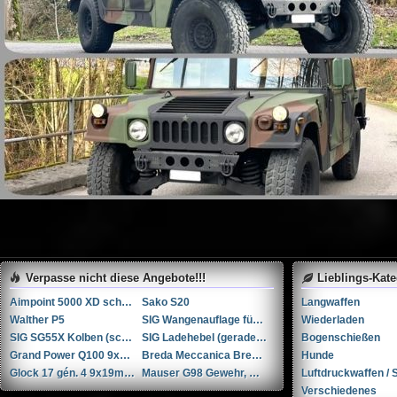
Verpasse nicht diese Angebote!!!
Lieblings-Kat
Aimpoint 5000 XD schwarz 3MOA
Sako S20
Langwaffen
Walther P5
SIG Wangenauflage für SG55X Kolben (schwarz)
Wiederladen
SIG SG55X Kolben (schwarz)
SIG Ladehebel (gerade) für SG55X
Bogenschießen
Grand Power Q100 9x19mm
Breda Meccanica Bresciana (BMB) BREN Mk II .30-06 Springfield
Hunde
Glock 17 gén. 4 9x19mm Parabellum/Luger/NATO
Mauser G98 Gewehr, Kaliber 8x57 JS
Luftdruckwaffen / S
Verschiedenes