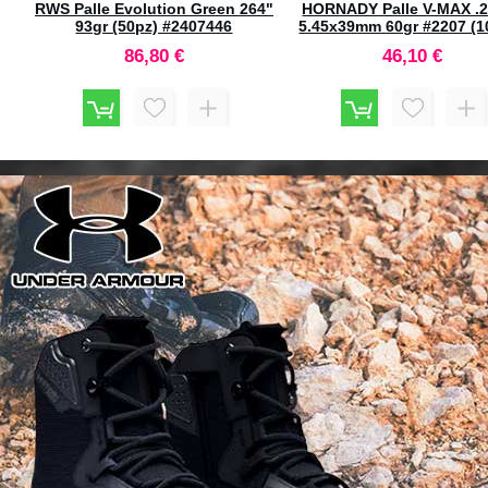
RWS Palle Evolution Green 264"
HORNADY Palle V-MAX .
853
93gr (50pz) #2407446
5.45x39mm 60gr #2207 (1
86,80 €
46,10 €