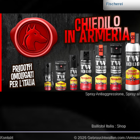
Fischerei
Spray Antiaggressione
,
Spray a
Ballistol Italia : Shop
Kontakt
© 2026 Gebrauchtwaffen.com / Armiusat