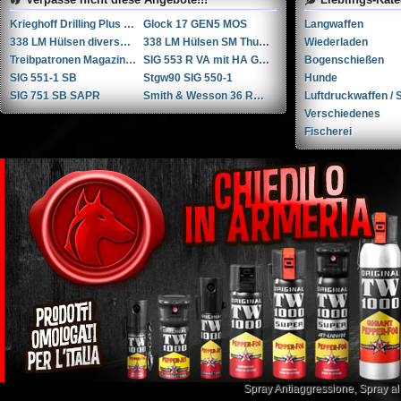
Krieghoff Drilling Plus 7x65R / 20-76 / 222Rem
Glock 17 GEN5 MOS
Langwaffen
338 LM Hülsen diverse Hersteller
338 LM Hülsen SM Thun / RUAG Thun
Wiederladen
Treibpatronen Magazin STGW 57
SIG 553 R VA mit HA Griffstück
Bogenschießen
SIG 551-1 SB
Stgw90 SIG 550-1
Hunde
SIG 751 SB SAPR
Smith & Wesson 36 RB .38 Spl.
Luftdruckwaffen / S
Verschiedenes
Fischerei
Spray Antiaggressione
,
Spray a