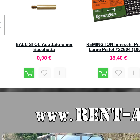
RCBS Lube-A-Matic Sizer Die
.468
65,40 €