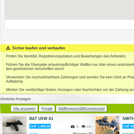
Sicher kaufen und verkaufen
Prüfen Sie Identität, Registrierungsdatum und Bewertungen des Anbieters.
Führen Sie die Übergabe erlaubnispflichtiger Waffen nur über einen autorisie
den gesetzlichen Vorschriften durch.
Verwenden Sie nachvollziehbare Zahlungen und senden Sie kein Geld an Prep
Aufladung.
Melden Sie verdächtige Nutzer, Anzeigen oder Nachrichten vor der Zahlung an
Ähnliche Anzeigen
Alle anzeigen
Private
Waffengeschäft/Kommerziell
B&T USW A1
SMITH
CHF 1.400,00
CHF 65
3x
44x
Baden ·
08 August '26
Schweiz