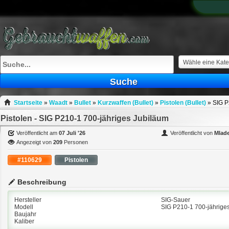
What
to
sell
What
to
buy
Wähle eine Kate
Stuff
Suche
Fill
Startseite
»
Waadt
»
Bullet
»
Kurzwaffen (Bullet)
»
Pistolen (Bullet)
»
SIG P
Pistolen - SIG P210-1 700-jähriges Jubiläum
Veröffentlicht am
07 Juli '26
Veröffentlicht von
Mlad
Angezeigt von
209
Personen
#110629
Pistolen
Beschreibung
Hersteller
SIG-Sauer
Modell
SIG P210-1 700-jährige
Baujahr
Kaliber