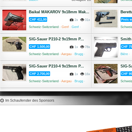
Baikal MAKAROV 9x18mm Mak...
Berett
CHF 411,00
Preis e
2x
31x
Schweiz-Switzerland ·
Genf ·
Genf ·
Schweiz
07 August '26
SIG-Sauer P210-2 9x19mm P...
Smith
CHF 1.500,00
CHF 75
1x
78x
Schweiz-Switzerland ·
Aargau ·
Brugg ·
Bière ·
07 August '26
SIG-Sauer P210-4 9x19mm P...
SIG-Sa
CHF 2.700,00
CHF 95
1x
16x
Schweiz-Switzerland ·
Aargau ·
Brugg ·
Schweiz
07 August '26
Im Schaufenster des Sponsors
HORNADY Hornady Adattat
per Imbuto Cal. 17
17,50 €