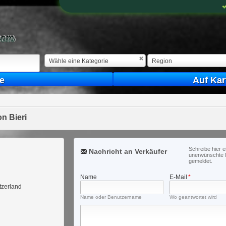
Wähle eine Kategorie
Region
e
Auf Kar
n Bieri
Schreibe hier e
Nachricht an Verkäufer
unerwünschte 
gemeldet.
Name
E-Mail
*
tzerland
Name oder Benutzername
Wo geantwortet wird