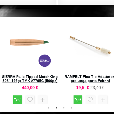
RCBS 5.7x28 FM Full Lenght
RCBS 8mm Remington Magn
Dies Set #11701
Full Lenght Dies Set #1600
146,00 €
86,60 €