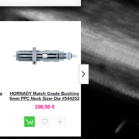
um
LYMAN Gas Checks .375
REMINGTON Inneschi Cent
1
Confezione 1000pz #2827271
Primers 1-1/2 Small Pistol
(100pz)
125,60 €
17,85 €