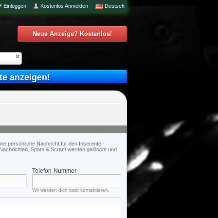
Einloggen
Kostenlos Anmelden
Deutsch
Neue Anzeige? Kostenlos!
te anzeigen!
ine persönliche Nachricht für den Inserente -
Nachrichten, Spam & Scram werden gelöscht und
Telefon-Nummer
Wir werden dich bald kontaktieren.