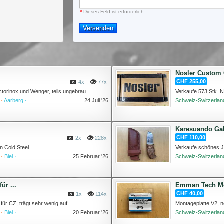
*
Dieses Feld ist erforderlich
Versenden
Nosler Custom 
CHF 255,00
4x
77x
torinox und Wenger, teils ungebrau...
Verkaufe 573 Stk. N
 ·
Aarberg ·
24 Juli '26
Schweiz-Switzerlan
Karesuando Ga
CHF 110,00
2x
228x
n Cold Steel
Verkaufe schönes J
 ·
Biel ·
25 Februar '26
Schweiz-Switzerlan
ür ...
Emman Tech Mon
CHF 40,00
1x
114x
 für CZ, trägt sehr wenig auf.
Montageplatte V2, 
 ·
Biel ·
20 Februar '26
Schweiz-Switzerlan