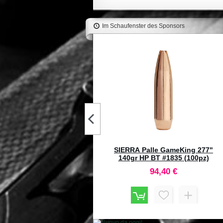
Im Schaufenster des Sponsors
TONI SYSTEM Base piastrina a
coda di rondine (tipo C) per red
dot per Glock
78,50 €
RNADY Match Grade Bushing
m PPC Neck Sizer Die #544253
106,50 €