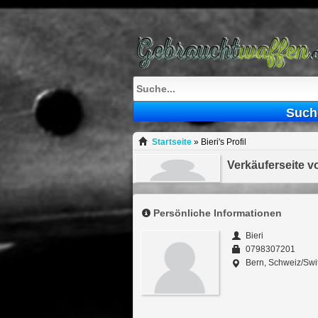
Such
Startseite
»
Bieri's Profil
Verkäuferseite vo
Persönliche Informationen
Bieri
0798307201
Bern, Schweiz/Swi