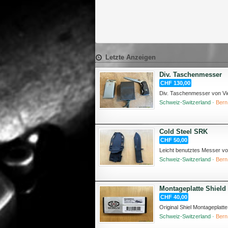
Letzte Anzeigen
Div. Taschenmesser
CHF 130,00
Div. Taschenmesser von Vic
Schweiz-Switzerland ·
Bern
Cold Steel SRK
CHF 50,00
Leicht benutztes Messer vo
Schweiz-Switzerland ·
Bern
Montageplatte Shield f
CHF 40,00
Original Shiel Montageplatte
Schweiz-Switzerland ·
Bern