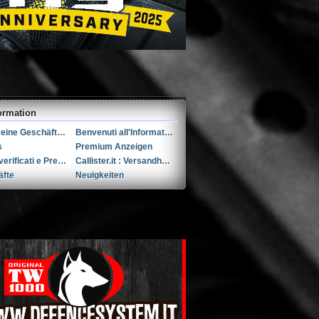
ormation
Allgemeine Geschäftsbedingungen (AGB)s
Benvenuti all'Informativa sulla Privacy
s
Premium Anzeigen
Utenti verificati e Premium
Callister.it : Versandhandel seit 2002
äfte
Neuigkeiten