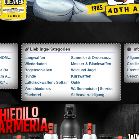
Lieblings-Kategorien
Inf
Blockmontage INNOMOUNT TACTICAL
Langwaffen
Sammler & Ordonanzwaffen
Wiederladen
Messer & Blankwaffen
Credit
Chiappa Armi Little Badger .22 war .22 WMR
Bogenschießen
Wild und Jagd
Verkaufe Ak47 Akm Ak74 Teile
Hunde
Kurzwaffen
Gesch
Smith & Wesson 617 .22LR 4"
Luftdruckwaffen / Softair
Optik
Verschiedenes
Waffenmeister | Service
Fischerei
Selbstverteidigung