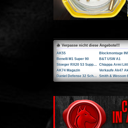
Verpasse nicht diese Angebote!!!
AK55
Benelli M1 Super 90
B&T USW A1
Stoeger RX20 S3 Suppressor ...Andere
AK74 Magazin
Daniel Defense 32 Schuss Magazine