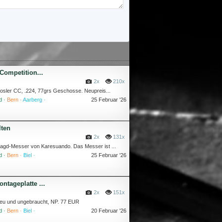
Competition...
2x
210x
osler CC, .224, 77grs Geschosse. Neupreis...
d ·
Bern ·
Aarberg ·
25 Februar '26
lten
2x
131x
agd-Messer von Karesuando. Das Messer ist ...
d ·
Bern ·
Biel ·
25 Februar '26
tageplatte ...
2x
151x
neu und ungebraucht, NP. 77 EUR
d ·
Bern ·
Biel ·
20 Februar '26